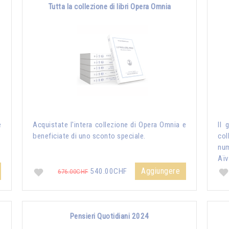
Tutta la collezione di libri Opera Omnia
e
Acquistate l'intera collezione di Opera Omnia e
Il 
beneficiate di uno sconto speciale.
col
nu
Aïv
Aggiungere
540.00CHF
676.00CHF
Pensieri Quotidiani 2024