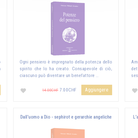
o
Ogni pensiero è impregnato della potenza dello
Amo
n
spirito che lo ha creato. Consapevole di ciò,
det
ciascuno può diventare un benefattore …
ses
Aggiungere
7.00CHF
14.00CHF
Dall'uomo a Dio - sephirot e gerarchie angeliche
L’