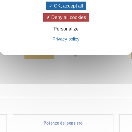
OK, accept all
Deny all cookies
ïvanhov Pensieri Quotidiani
Combien les humains se trom
Personalize
a dello sconto di 2 CHF per
s’imaginent que pour s’enrichir 
Privacy policy
entare aggiunta all'ordine !
Non, pour s’enrichir, il faut donne
Aggiungere
5.00CHF
5.00CHF
12.00CHF
Potenze del pensiero