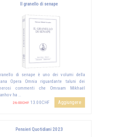
Il granello di senape
granello di senape è uno dei volumi della
lana Opera Omnia riguardante taluni dei
merosi commenti che Omraam Mikhaël
anhov ha …
Aggiungere
13.00CHF
26.00CHF
Pensieri Quotidiani 2023