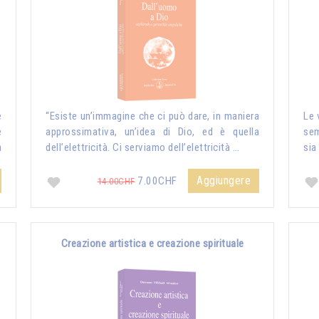
e
“Esiste un’immagine che ci può dare, in maniera
Le 
e
approssimativa, un’idea di Dio, ed è quella
sem
a
dell’elettricità. Ci serviamo dell’elettricità …
sia
Aggiungere
7.00CHF
14.00CHF
Creazione artistica e creazione spirituale