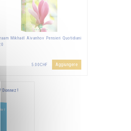
aam Mikhaël Aïvanhov Pensieri Quotidiani
20
Aggiungere
5.00CHF
? Donnez !