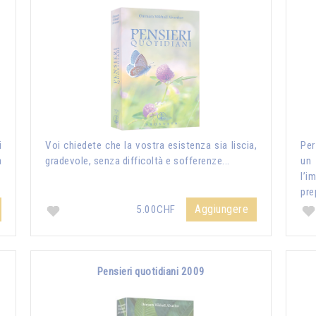
i
Voi chiedete che la vostra esistenza sia liscia,
Per
a
gradevole, senza difficoltà e sofferenze...
un
l’i
pre
Aggiungere
5.00CHF
Pensieri quotidiani 2009