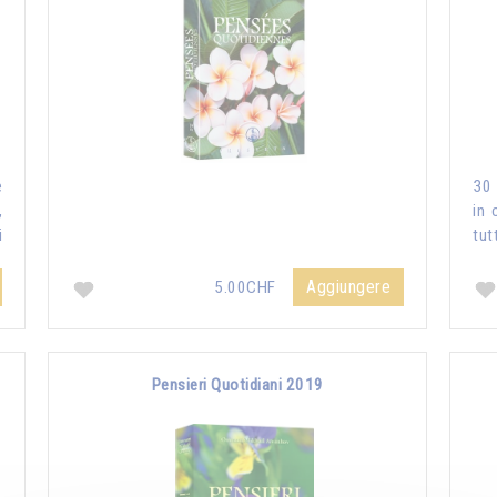
e
30 
,
in 
i
tut
Aggiungere
5.00CHF
Pensieri Quotidiani 2019