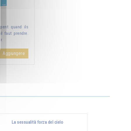
pent quand ils
il faut prendre.
r.
Aggiungere
La sessualità forza del cielo