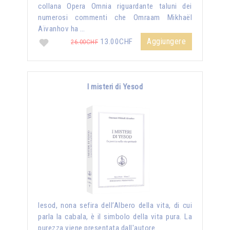
collana Opera Omnia riguardante taluni dei
numerosi commenti che Omraam Mikhaël
Aïvanhov ha …
Aggiungere
13.00CHF
26.00CHF
I misteri di Yesod
Iesod, nona sefira dell’Albero della vita, di cui
parla la cabala, è il simbolo della vita pura. La
purezza viene presentata dall'autore …