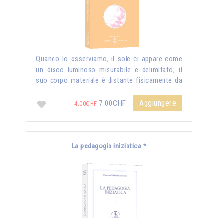
Quando lo osserviamo, il sole ci appare come
un disco luminoso misurabile e delimitato; il
suo corpo materiale è distante fisicamente da
…
Aggiungere
7.00CHF
14.00CHF
La pedagogia iniziatica *