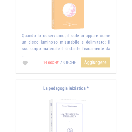
Quando lo osserviamo, il sole ci appare come
un disco luminoso misurabile e delimitato; il
suo corpo materiale è distante fisicamente da
…
Aggiungere
7.00CHF
14.00CHF
La pedagogia iniziatica *