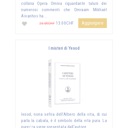
collana Opera Omnia riguardante taluni dei
numerosi commenti che Omraam Mikhaël
Aïvanhov ha …
Aggiungere
13.00CHF
26.00CHF
I misteri di Yesod
Iesod, nona sefira dell’Albero della vita, di cui
parla la cabala, è il simbolo della vita pura. La
purezza viene presentata dall'autore …