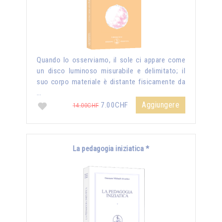
Quando lo osserviamo, il sole ci appare come
un disco luminoso misurabile e delimitato; il
suo corpo materiale è distante fisicamente da
…
Aggiungere
7.00CHF
14.00CHF
La pedagogia iniziatica *