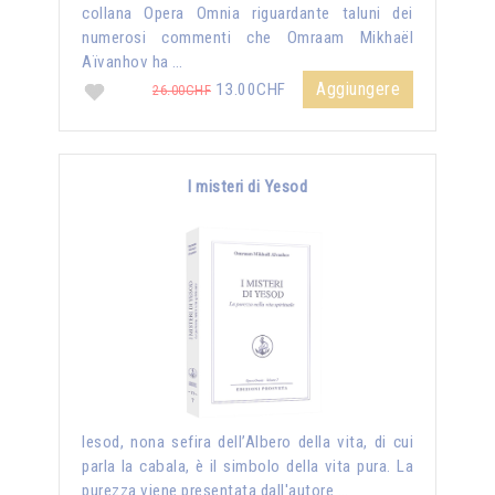
collana Opera Omnia riguardante taluni dei
numerosi commenti che Omraam Mikhaël
Aïvanhov ha …
Aggiungere
13.00CHF
26.00CHF
I misteri di Yesod
Iesod, nona sefira dell’Albero della vita, di cui
parla la cabala, è il simbolo della vita pura. La
purezza viene presentata dall'autore …