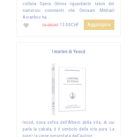
collana Opera Omnia riguardante taluni dei
numerosi commenti che Omraam Mikhaël
Aïvanhov ha …
Aggiungere
13.00CHF
26.00CHF
I misteri di Yesod
Iesod, nona sefira dell’Albero della vita, di cui
parla la cabala, è il simbolo della vita pura. La
purezza viene presentata dall'autore …