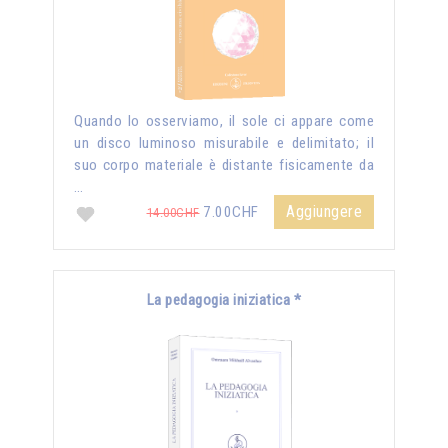
Quando lo osserviamo, il sole ci appare come
un disco luminoso misurabile e delimitato; il
suo corpo materiale è distante fisicamente da
…
Aggiungere
7.00CHF
14.00CHF
La pedagogia iniziatica *