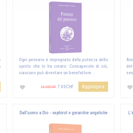
o
Ogni pensiero è impregnato della potenza dello
Amo
n
spirito che lo ha creato. Consapevole di ciò,
det
ciascuno può diventare un benefattore …
ses
Aggiungere
7.00CHF
14.00CHF
Dall'uomo a Dio - sephirot e gerarchie angeliche
L’