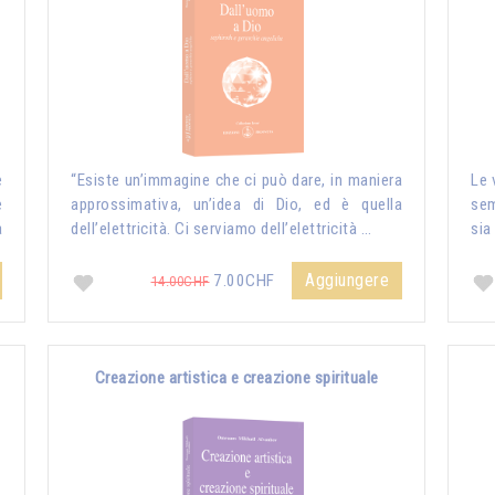
e
“Esiste un’immagine che ci può dare, in maniera
Le 
e
approssimativa, un’idea di Dio, ed è quella
sem
a
dell’elettricità. Ci serviamo dell’elettricità …
sia
Aggiungere
7.00CHF
14.00CHF
Creazione artistica e creazione spirituale