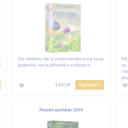
i
Voi chiedete che la vostra esistenza sia liscia,
Per
a
gradevole, senza difficoltà e sofferenze...
un
l’i
pre
Aggiungere
5.00CHF
Pensieri quotidiani 2009