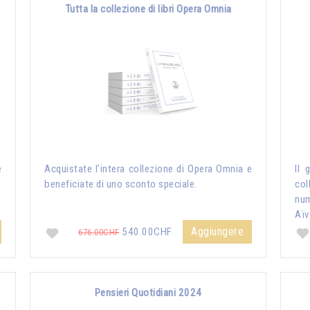
Tutta la collezione di libri Opera Omnia
e
Acquistate l'intera collezione di Opera Omnia e
Il 
beneficiate di uno sconto speciale.
col
nu
Aïv
Aggiungere
540.00CHF
676.00CHF
Pensieri Quotidiani 2024