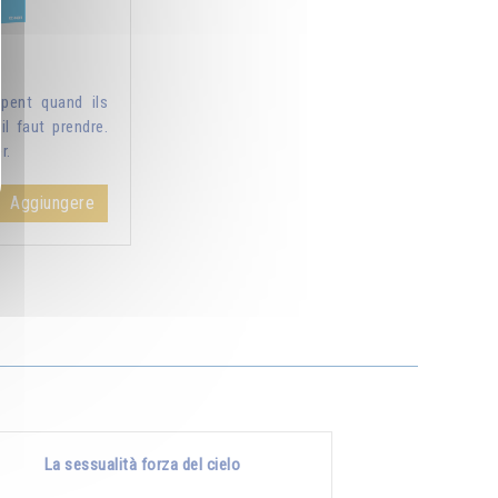
pent quand ils
il faut prendre.
r.
Aggiungere
La sessualità forza del cielo