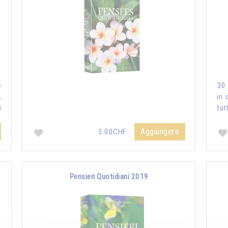
e
30 
,
in 
i
tut
Aggiungere
5.00CHF
Pensieri Quotidiani 2019