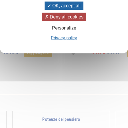
OK, accept all
Deny all cookies
ïvanhov Pensieri Quotidiani
Combien les humains se trom
Personalize
a dello sconto di 2 CHF per
s’imaginent que pour s’enrichir 
Privacy policy
entare aggiunta all'ordine !
Non, pour s’enrichir, il faut donne
Aggiungere
5.00CHF
5.00CHF
12.00CHF
Potenze del pensiero