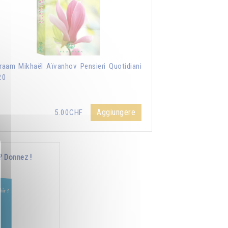
aam Mikhaël Aïvanhov Pensieri Quotidiani
20
Aggiungere
5.00CHF
? Donnez !