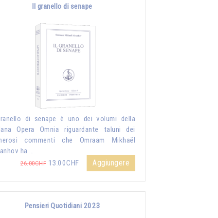
Il granello di senape
granello di senape è uno dei volumi della
lana Opera Omnia riguardante taluni dei
merosi commenti che Omraam Mikhaël
anhov ha …
Aggiungere
13.00CHF
26.00CHF
Pensieri Quotidiani 2023