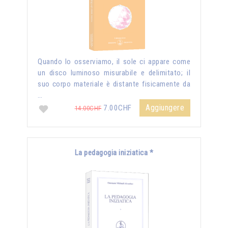
Quando lo osserviamo, il sole ci appare come
un disco luminoso misurabile e delimitato; il
suo corpo materiale è distante fisicamente da
…
Aggiungere
7.00CHF
14.00CHF
La pedagogia iniziatica *