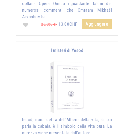
collana Opera Omnia riguardante taluni dei
numerosi commenti che Omraam Mikhaël
Aïvanhov ha …
Aggiungere
13.00CHF
26.00CHF
I misteri di Yesod
Iesod, nona sefira dell’Albero della vita, di cui
parla la cabala, è il simbolo della vita pura. La
purezza viene presentata dall'autore …