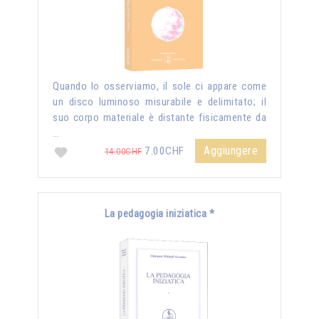
Quando lo osserviamo, il sole ci appare come
un disco luminoso misurabile e delimitato; il
suo corpo materiale è distante fisicamente da
…
Aggiungere
7.00CHF
14.00CHF
La pedagogia iniziatica *