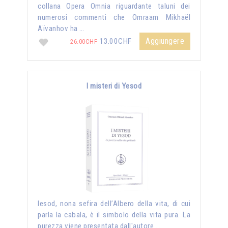
collana Opera Omnia riguardante taluni dei
numerosi commenti che Omraam Mikhaël
Aïvanhov ha …
Aggiungere
13.00CHF
26.00CHF
I misteri di Yesod
Iesod, nona sefira dell’Albero della vita, di cui
parla la cabala, è il simbolo della vita pura. La
purezza viene presentata dall'autore …