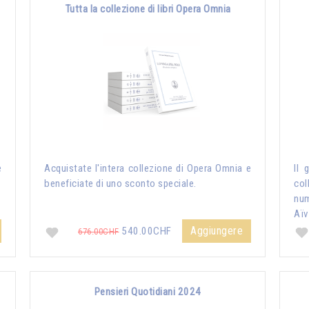
Tutta la collezione di libri Opera Omnia
e
Acquistate l'intera collezione di Opera Omnia e
Il 
beneficiate di uno sconto speciale.
col
nu
Aïv
Aggiungere
540.00CHF
676.00CHF
Pensieri Quotidiani 2024