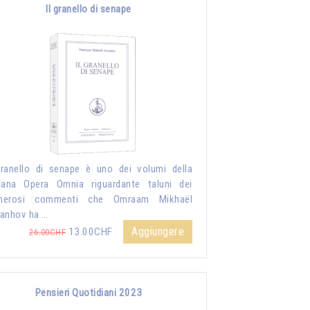
Il granello di senape
granello di senape è uno dei volumi della
lana Opera Omnia riguardante taluni dei
merosi commenti che Omraam Mikhaël
anhov ha …
Aggiungere
13.00CHF
26.00CHF
Pensieri Quotidiani 2023