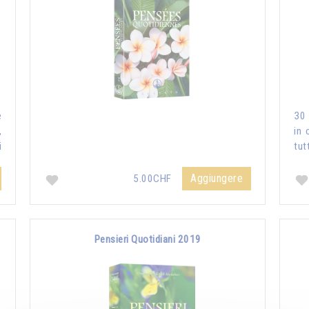
e
30 
,
in 
i
tut
Aggiungere
5.00CHF
Pensieri Quotidiani 2019