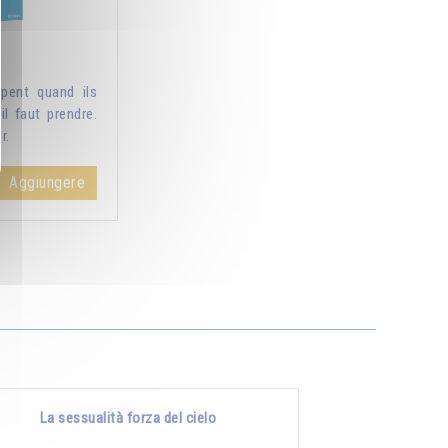
pent quand ils
il faut prendre.
r.
Aggiungere
La sessualità forza del cielo