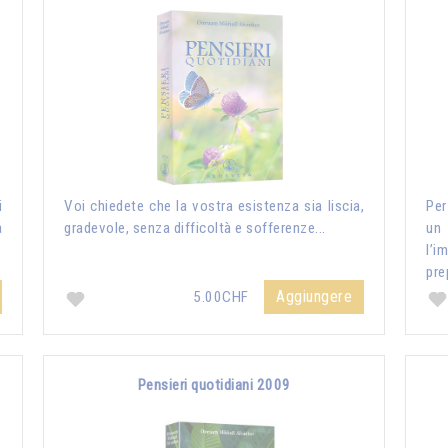
i
Voi chiedete che la vostra esistenza sia liscia,
Per
a
gradevole, senza difficoltà e sofferenze...
un
l’i
pre
Aggiungere
5.00CHF
Pensieri quotidiani 2009