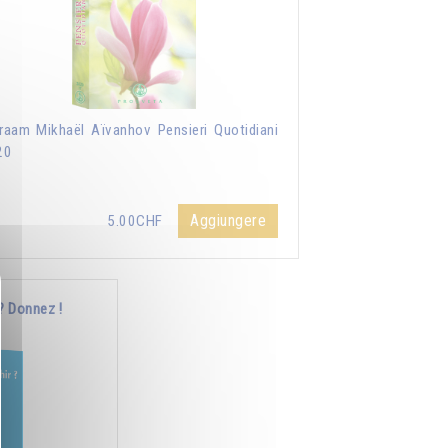
aam Mikhaël Aïvanhov Pensieri Quotidiani
20
Aggiungere
5.00CHF
? Donnez !