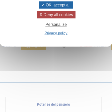
OK, accept all
Deny all cookies
ïvanhov Pensieri Quotidiani
Combien les humains se trom
Personalize
a dello sconto di 2 CHF per
s’imaginent que pour s’enrichir 
Privacy policy
entare aggiunta all'ordine !
Non, pour s’enrichir, il faut donne
Aggiungere
5.00CHF
5.00CHF
12.00CHF
Potenze del pensiero