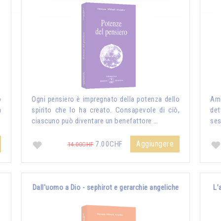
o
Ogni pensiero è impregnato della potenza dello
Amo
n
spirito che lo ha creato. Consapevole di ciò,
det
ciascuno può diventare un benefattore …
ses
Aggiungere
7.00CHF
14.00CHF
Dall'uomo a Dio - sephirot e gerarchie angeliche
L’