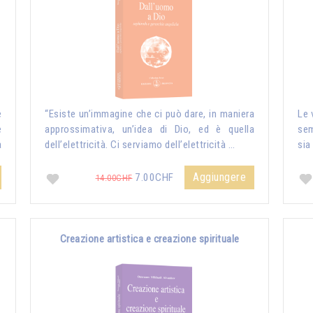
e
“Esiste un’immagine che ci può dare, in maniera
Le 
e
approssimativa, un’idea di Dio, ed è quella
sem
a
dell’elettricità. Ci serviamo dell’elettricità …
sia
Aggiungere
7.00CHF
14.00CHF
Creazione artistica e creazione spirituale