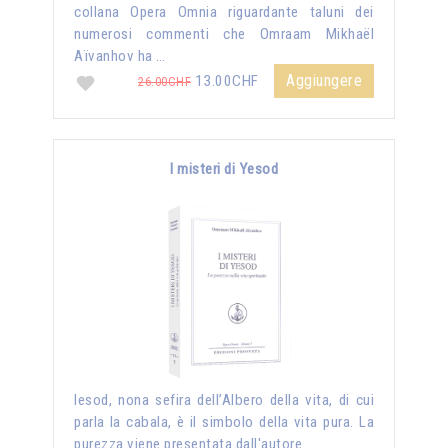
collana Opera Omnia riguardante taluni dei
numerosi commenti che Omraam Mikhaël
Aïvanhov ha …
Aggiungere
13.00CHF
26.00CHF
I misteri di Yesod
Iesod, nona sefira dell’Albero della vita, di cui
parla la cabala, è il simbolo della vita pura. La
purezza viene presentata dall'autore …