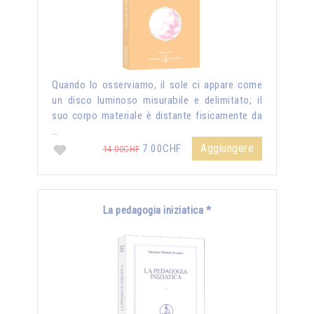
Quando lo osserviamo, il sole ci appare come
un disco luminoso misurabile e delimitato; il
suo corpo materiale è distante fisicamente da
…
Aggiungere
7.00CHF
14.00CHF
La pedagogia iniziatica *