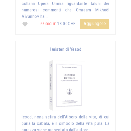
collana Opera Omnia riguardante taluni dei
numerosi commenti che Omraam Mikhaël
Aïvanhov ha …
Aggiungere
13.00CHF
26.00CHF
I misteri di Yesod
Iesod, nona sefira dell’Albero della vita, di cui
parla la cabala, è il simbolo della vita pura. La
purezza viene presentata dall'autore …