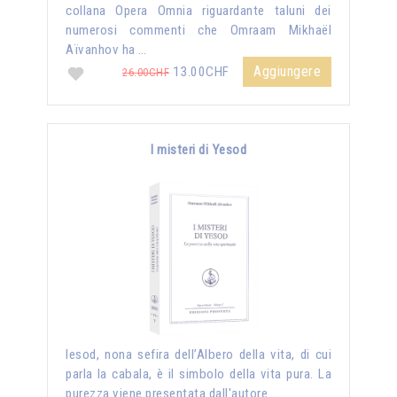
collana Opera Omnia riguardante taluni dei
numerosi commenti che Omraam Mikhaël
Aïvanhov ha …
Aggiungere
13.00CHF
26.00CHF
I misteri di Yesod
Iesod, nona sefira dell’Albero della vita, di cui
parla la cabala, è il simbolo della vita pura. La
purezza viene presentata dall'autore …