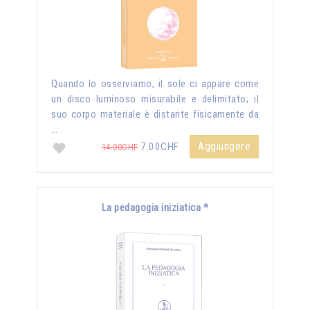
Quando lo osserviamo, il sole ci appare come
un disco luminoso misurabile e delimitato; il
suo corpo materiale è distante fisicamente da
…
Aggiungere
7.00CHF
14.00CHF
La pedagogia iniziatica *