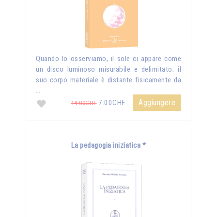
Quando lo osserviamo, il sole ci appare come
un disco luminoso misurabile e delimitato; il
suo corpo materiale è distante fisicamente da
…
Aggiungere
7.00CHF
14.00CHF
La pedagogia iniziatica *