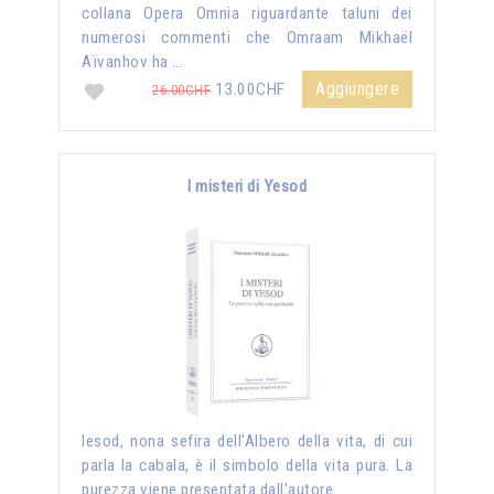
collana Opera Omnia riguardante taluni dei
numerosi commenti che Omraam Mikhaël
Aïvanhov ha …
Aggiungere
13.00CHF
26.00CHF
I misteri di Yesod
Iesod, nona sefira dell’Albero della vita, di cui
parla la cabala, è il simbolo della vita pura. La
purezza viene presentata dall'autore …