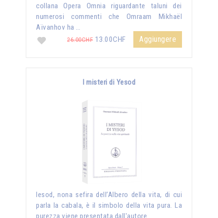
collana Opera Omnia riguardante taluni dei
numerosi commenti che Omraam Mikhaël
Aïvanhov ha …
Aggiungere
13.00CHF
26.00CHF
I misteri di Yesod
Iesod, nona sefira dell’Albero della vita, di cui
parla la cabala, è il simbolo della vita pura. La
purezza viene presentata dall'autore …