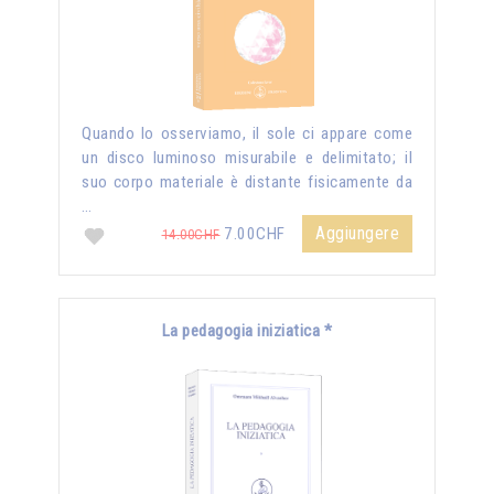
Quando lo osserviamo, il sole ci appare come
un disco luminoso misurabile e delimitato; il
suo corpo materiale è distante fisicamente da
…
Aggiungere
7.00CHF
14.00CHF
La pedagogia iniziatica *