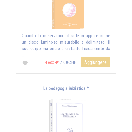
Quando lo osserviamo, il sole ci appare come
un disco luminoso misurabile e delimitato; il
suo corpo materiale è distante fisicamente da
…
Aggiungere
7.00CHF
14.00CHF
La pedagogia iniziatica *