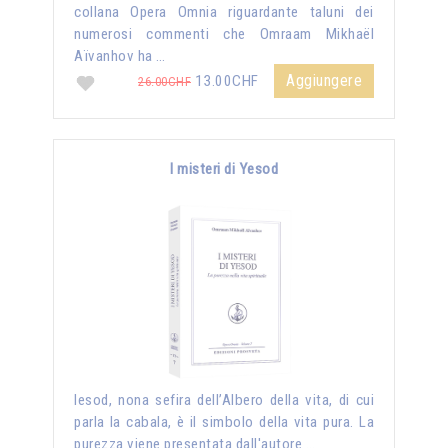
collana Opera Omnia riguardante taluni dei
numerosi commenti che Omraam Mikhaël
Aïvanhov ha …
Aggiungere
13.00CHF
26.00CHF
I misteri di Yesod
Iesod, nona sefira dell’Albero della vita, di cui
parla la cabala, è il simbolo della vita pura. La
purezza viene presentata dall'autore …