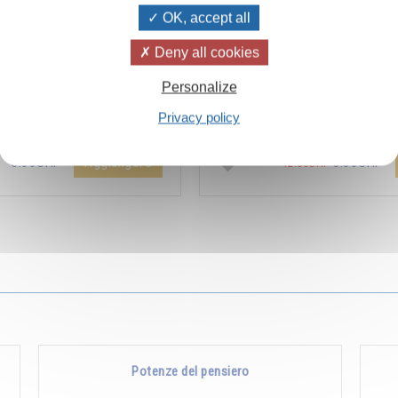
OK, accept all
Deny all cookies
ïvanhov Pensieri Quotidiani
Combien les humains se trom
Personalize
a dello sconto di 2 CHF per
s’imaginent que pour s’enrichir 
Privacy policy
entare aggiunta all'ordine !
Non, pour s’enrichir, il faut donne
Aggiungere
5.00CHF
5.00CHF
12.00CHF
Potenze del pensiero