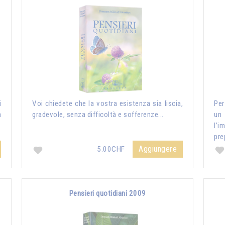
i
Voi chiedete che la vostra esistenza sia liscia,
Per
a
gradevole, senza difficoltà e sofferenze...
un
l’i
pre
Aggiungere
5.00CHF
Pensieri quotidiani 2009