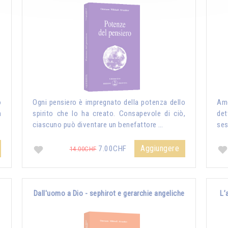
o
Ogni pensiero è impregnato della potenza dello
Amo
n
spirito che lo ha creato. Consapevole di ciò,
det
ciascuno può diventare un benefattore …
ses
Aggiungere
7.00CHF
14.00CHF
Dall'uomo a Dio - sephirot e gerarchie angeliche
L’