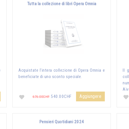
Tutta la collezione di libri Opera Omnia
e
Acquistate l'intera collezione di Opera Omnia e
Il 
beneficiate di uno sconto speciale.
col
nu
Aïv
Aggiungere
540.00CHF
676.00CHF
Pensieri Quotidiani 2024