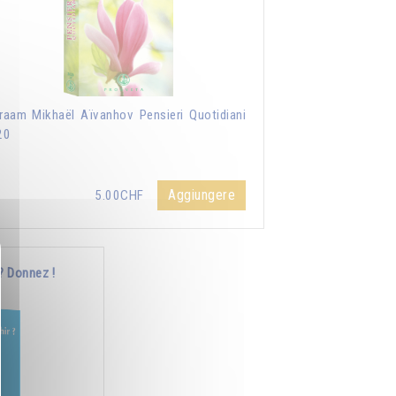
aam Mikhaël Aïvanhov Pensieri Quotidiani
20
Aggiungere
5.00CHF
? Donnez !