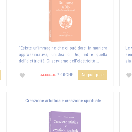
e
“Esiste un’immagine che ci può dare, in maniera
Le 
e
approssimativa, un’idea di Dio, ed è quella
sem
a
dell’elettricità. Ci serviamo dell’elettricità …
sia
Aggiungere
7.00CHF
14.00CHF
Creazione artistica e creazione spirituale