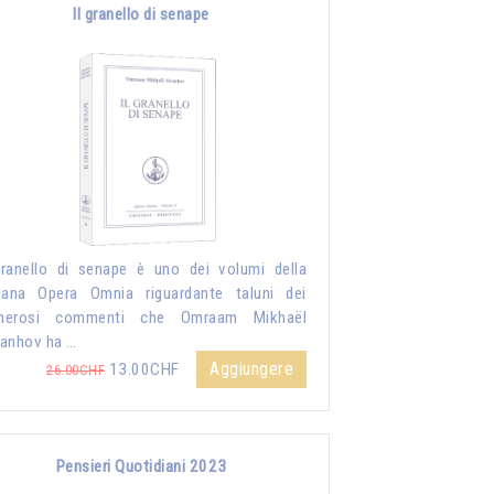
Il granello di senape
granello di senape è uno dei volumi della
lana Opera Omnia riguardante taluni dei
merosi commenti che Omraam Mikhaël
anhov ha …
Aggiungere
13.00CHF
26.00CHF
Pensieri Quotidiani 2023