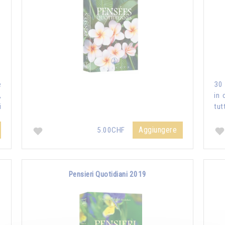
e
30 
,
in 
i
tut
Aggiungere
5.00CHF
Pensieri Quotidiani 2019