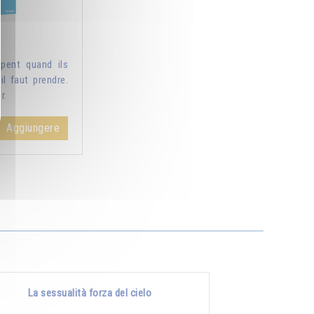
pent quand ils
il faut prendre.
r.
Aggiungere
La sessualità forza del cielo