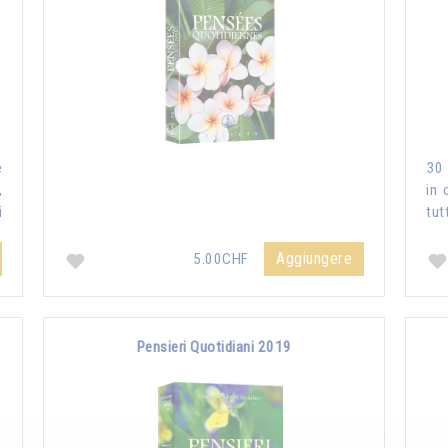
e
30 
,
in 
i
tut
Aggiungere
5.00CHF
Pensieri Quotidiani 2019