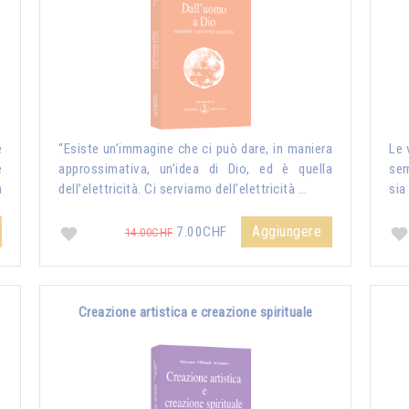
e
“Esiste un’immagine che ci può dare, in maniera
Le 
e
approssimativa, un’idea di Dio, ed è quella
sem
a
dell’elettricità. Ci serviamo dell’elettricità …
sia
Aggiungere
7.00CHF
14.00CHF
Creazione artistica e creazione spirituale