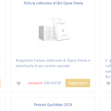
Tutta la collezione di libri Opera Omnia
e
Acquistate l'intera collezione di Opera Omnia e
Il 
beneficiate di uno sconto speciale.
col
nu
Aïv
Aggiungere
540.00CHF
676.00CHF
Pensieri Quotidiani 2024