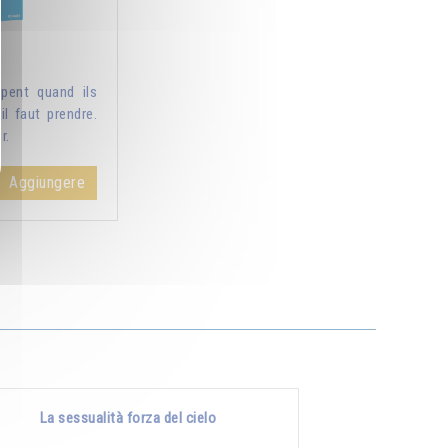
pent quand ils
il faut prendre.
r.
Aggiungere
La sessualità forza del cielo