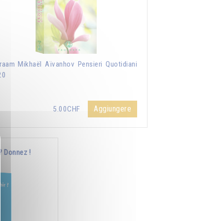
aam Mikhaël Aïvanhov Pensieri Quotidiani
20
Aggiungere
5.00CHF
? Donnez !