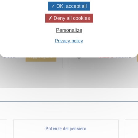
OK, accept all
Deny all cookies
ïvanhov Pensieri Quotidiani
Combien les humains se trom
Personalize
a dello sconto di 2 CHF per
s’imaginent que pour s’enrichir 
Privacy policy
entare aggiunta all'ordine !
Non, pour s’enrichir, il faut donne
Aggiungere
5.00CHF
5.00CHF
12.00CHF
Potenze del pensiero