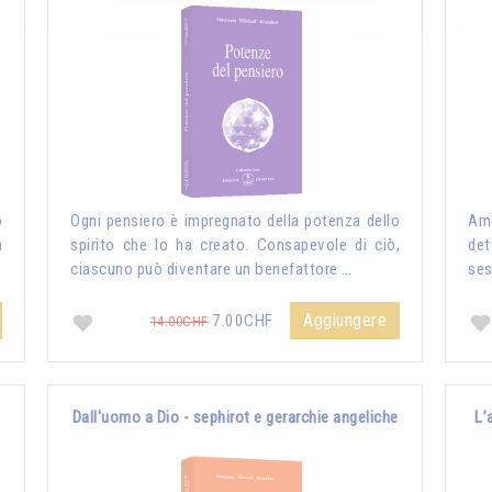
o
Ogni pensiero è impregnato della potenza dello
Amo
n
spirito che lo ha creato. Consapevole di ciò,
det
ciascuno può diventare un benefattore …
ses
Aggiungere
7.00CHF
14.00CHF
Dall'uomo a Dio - sephirot e gerarchie angeliche
L’