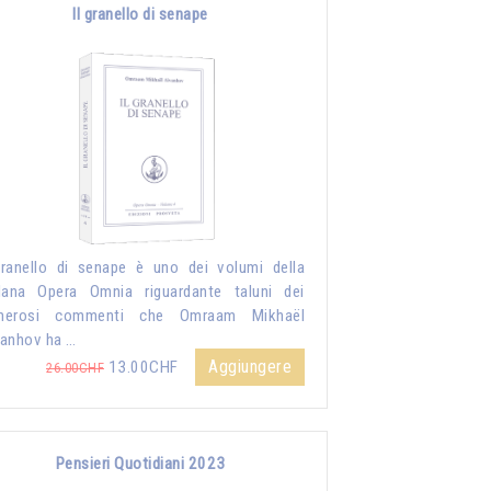
Il granello di senape
granello di senape è uno dei volumi della
lana Opera Omnia riguardante taluni dei
merosi commenti che Omraam Mikhaël
anhov ha …
Aggiungere
13.00CHF
26.00CHF
Pensieri Quotidiani 2023