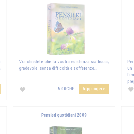
i
Voi chiedete che la vostra esistenza sia liscia,
Per
a
gradevole, senza difficoltà e sofferenze...
un
l’i
pre
Aggiungere
5.00CHF
Pensieri quotidiani 2009