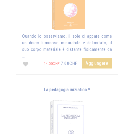
Quando lo osserviamo, il sole ci appare come
un disco luminoso misurabile e delimitato; il
suo corpo materiale è distante fisicamente da
…
Aggiungere
7.00CHF
14.00CHF
La pedagogia iniziatica *