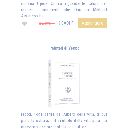
collana Opera Omnia riguardante taluni dei
numerosi commenti che Omraam Mikhaël
Aïvanhov ha …
Aggiungere
13.00CHF
26.00CHF
I misteri di Yesod
Iesod, nona sefira dell’Albero della vita, di cui
parla la cabala, è il simbolo della vita pura. La
purezza viene presentata dall'autore …