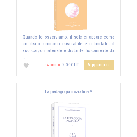
Quando lo osserviamo, il sole ci appare come
un disco luminoso misurabile e delimitato; il
suo corpo materiale è distante fisicamente da
…
Aggiungere
7.00CHF
14.00CHF
La pedagogia iniziatica *