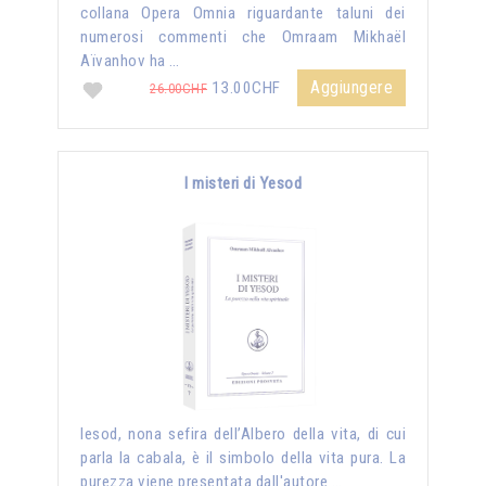
collana Opera Omnia riguardante taluni dei
numerosi commenti che Omraam Mikhaël
Aïvanhov ha …
Aggiungere
13.00CHF
26.00CHF
I misteri di Yesod
Iesod, nona sefira dell’Albero della vita, di cui
parla la cabala, è il simbolo della vita pura. La
purezza viene presentata dall'autore …