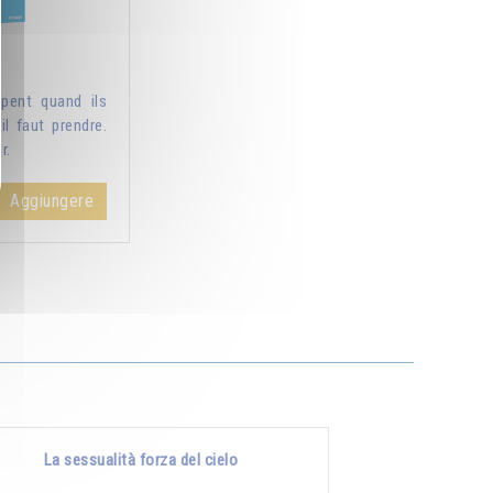
pent quand ils
il faut prendre.
r.
Aggiungere
La sessualità forza del cielo