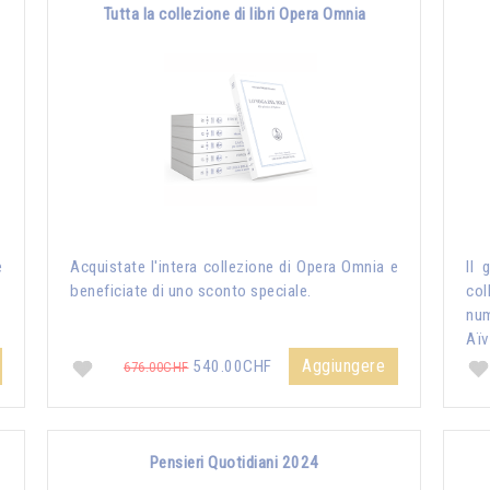
Tutta la collezione di libri Opera Omnia
e
Acquistate l'intera collezione di Opera Omnia e
Il 
beneficiate di uno sconto speciale.
col
nu
Aïv
Aggiungere
540.00CHF
676.00CHF
Pensieri Quotidiani 2024