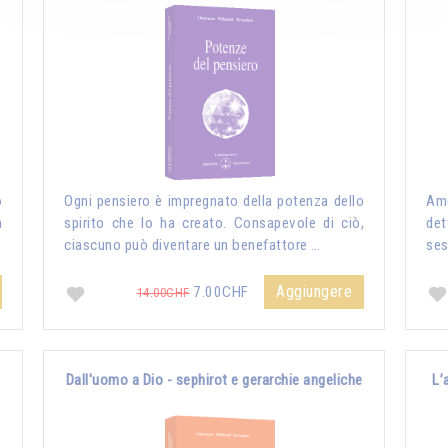
o
Ogni pensiero è impregnato della potenza dello
Amo
n
spirito che lo ha creato. Consapevole di ciò,
det
ciascuno può diventare un benefattore …
ses
Aggiungere
7.00CHF
14.00CHF
Dall'uomo a Dio - sephirot e gerarchie angeliche
L’