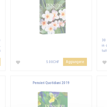
e
30 
,
in 
i
tut
Aggiungere
5.00CHF
Pensieri Quotidiani 2019