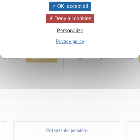
OK, accept all
Deny all cookies
ïvanhov Pensieri Quotidiani
Combien les humains se trom
Personalize
a dello sconto di 2 CHF per
s’imaginent que pour s’enrichir 
Privacy policy
entare aggiunta all'ordine !
Non, pour s’enrichir, il faut donne
Aggiungere
5.00CHF
5.00CHF
12.00CHF
Potenze del pensiero