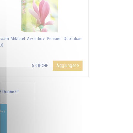
aam Mikhaël Aïvanhov Pensieri Quotidiani
20
Aggiungere
5.00CHF
? Donnez !