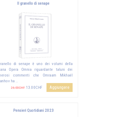
Il granello di senape
granello di senape è uno dei volumi della
lana Opera Omnia riguardante taluni dei
merosi commenti che Omraam Mikhaël
anhov ha …
Aggiungere
13.00CHF
26.00CHF
Pensieri Quotidiani 2023