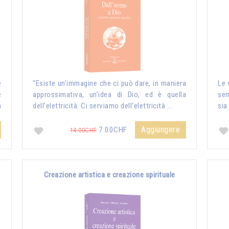
e
“Esiste un’immagine che ci può dare, in maniera
Le 
e
approssimativa, un’idea di Dio, ed è quella
sem
a
dell’elettricità. Ci serviamo dell’elettricità …
sia
Aggiungere
7.00CHF
14.00CHF
Creazione artistica e creazione spirituale