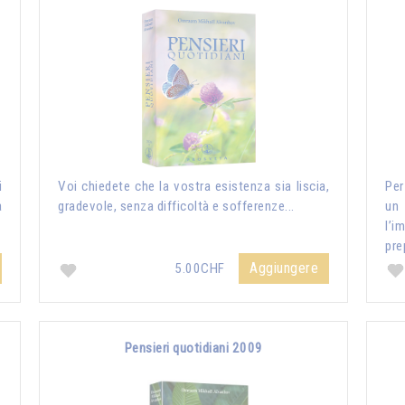
i
Voi chiedete che la vostra esistenza sia liscia,
Per
a
gradevole, senza difficoltà e sofferenze...
un
l’i
pre
Aggiungere
5.00CHF
Pensieri quotidiani 2009