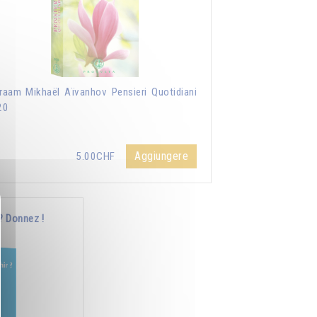
aam Mikhaël Aïvanhov Pensieri Quotidiani
20
Aggiungere
5.00CHF
? Donnez !