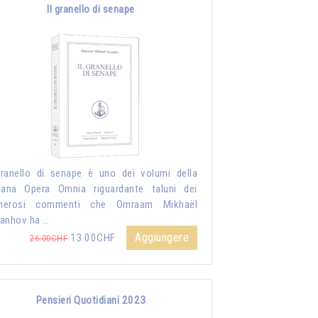
Il granello di senape
granello di senape è uno dei volumi della
lana Opera Omnia riguardante taluni dei
merosi commenti che Omraam Mikhaël
anhov ha …
Aggiungere
13.00CHF
26.00CHF
Pensieri Quotidiani 2023