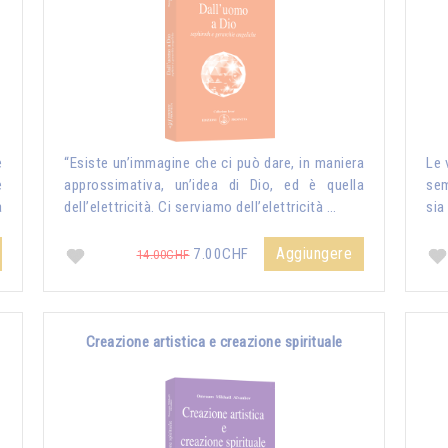
e
“Esiste un’immagine che ci può dare, in maniera
Le 
e
approssimativa, un’idea di Dio, ed è quella
sem
a
dell’elettricità. Ci serviamo dell’elettricità …
sia
Aggiungere
7.00CHF
14.00CHF
Creazione artistica e creazione spirituale