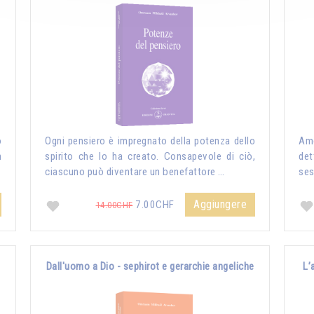
o
Ogni pensiero è impregnato della potenza dello
Amo
n
spirito che lo ha creato. Consapevole di ciò,
det
ciascuno può diventare un benefattore …
ses
Aggiungere
7.00CHF
14.00CHF
Dall'uomo a Dio - sephirot e gerarchie angeliche
L’