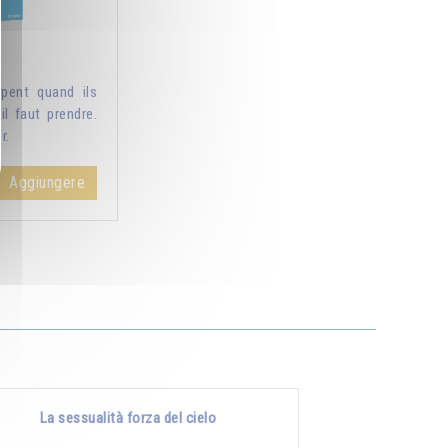
pent quand ils
il faut prendre.
r.
Aggiungere
La sessualità forza del cielo