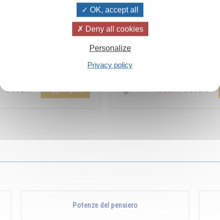
OK, accept all
Deny all cookies
ïvanhov Pensieri Quotidiani
Combien les humains se trom
Personalize
a dello sconto di 2 CHF per
s’imaginent que pour s’enrichir 
Privacy policy
entare aggiunta all'ordine !
Non, pour s’enrichir, il faut donne
Aggiungere
5.00CHF
5.00CHF
12.00CHF
Potenze del pensiero