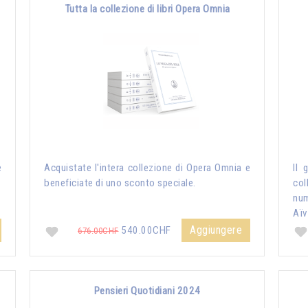
Tutta la collezione di libri Opera Omnia
e
Acquistate l'intera collezione di Opera Omnia e
Il 
beneficiate di uno sconto speciale.
col
nu
Aïv
Aggiungere
540.00CHF
676.00CHF
Pensieri Quotidiani 2024