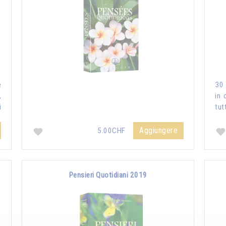
e
30 
,
in 
i
tut
Aggiungere
5.00CHF
Pensieri Quotidiani 2019