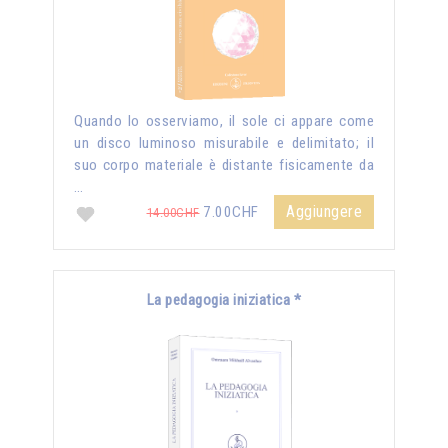
Quando lo osserviamo, il sole ci appare come
un disco luminoso misurabile e delimitato; il
suo corpo materiale è distante fisicamente da
…
Aggiungere
7.00CHF
14.00CHF
La pedagogia iniziatica *