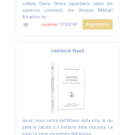
collana Opera Omnia riguardante taluni dei
numerosi commenti che Omraam Mikhaël
Aïvanhov ha …
Aggiungere
13.00CHF
26.00CHF
I misteri di Yesod
Iesod, nona sefira dell’Albero della vita, di cui
parla la cabala, è il simbolo della vita pura. La
purezza viene presentata dall'autore …