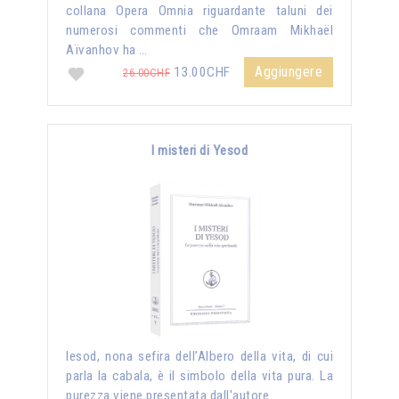
collana Opera Omnia riguardante taluni dei
numerosi commenti che Omraam Mikhaël
Aïvanhov ha …
Aggiungere
13.00CHF
26.00CHF
I misteri di Yesod
Iesod, nona sefira dell’Albero della vita, di cui
parla la cabala, è il simbolo della vita pura. La
purezza viene presentata dall'autore …