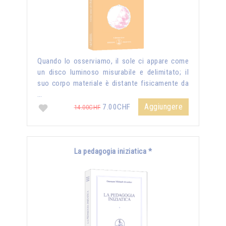
Quando lo osserviamo, il sole ci appare come
un disco luminoso misurabile e delimitato; il
suo corpo materiale è distante fisicamente da
…
Aggiungere
7.00CHF
14.00CHF
La pedagogia iniziatica *