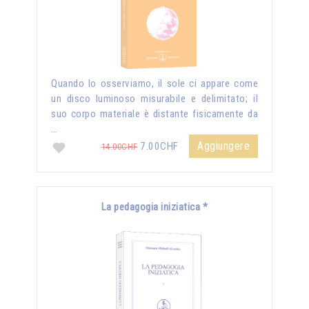
Quando lo osserviamo, il sole ci appare come
un disco luminoso misurabile e delimitato; il
suo corpo materiale è distante fisicamente da
…
Aggiungere
7.00CHF
14.00CHF
La pedagogia iniziatica *