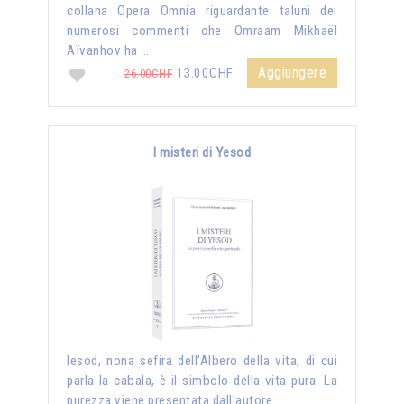
collana Opera Omnia riguardante taluni dei
numerosi commenti che Omraam Mikhaël
Aïvanhov ha …
Aggiungere
13.00CHF
26.00CHF
I misteri di Yesod
Iesod, nona sefira dell’Albero della vita, di cui
parla la cabala, è il simbolo della vita pura. La
purezza viene presentata dall'autore …