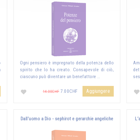
o
Ogni pensiero è impregnato della potenza dello
Amo
n
spirito che lo ha creato. Consapevole di ciò,
det
ciascuno può diventare un benefattore …
ses
Aggiungere
7.00CHF
14.00CHF
Dall'uomo a Dio - sephirot e gerarchie angeliche
L’