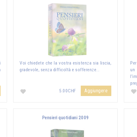
i
Voi chiedete che la vostra esistenza sia liscia,
Per
a
gradevole, senza difficoltà e sofferenze...
un
l’i
pre
Aggiungere
5.00CHF
Pensieri quotidiani 2009