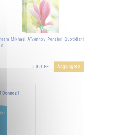
aam Mikhaël Aïvanhov Pensieri Quotidiani
20
Aggiungere
5.00CHF
? Donnez !