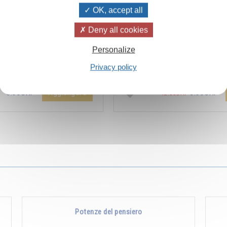
OK, accept all
Deny all cookies
ïvanhov Pensieri Quotidiani
Combien les humains se trom
Personalize
a dello sconto di 2 CHF per
s’imaginent que pour s’enrichir 
Privacy policy
entare aggiunta all'ordine !
Non, pour s’enrichir, il faut donne
Aggiungere
5.00CHF
5.00CHF
12.00CHF
Potenze del pensiero