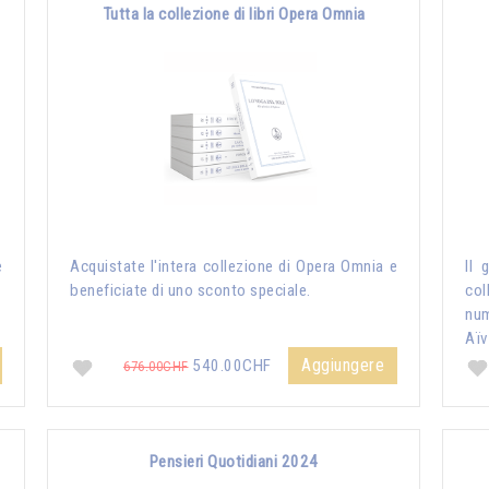
Tutta la collezione di libri Opera Omnia
e
Acquistate l'intera collezione di Opera Omnia e
Il 
beneficiate di uno sconto speciale.
col
nu
Aïv
Aggiungere
540.00CHF
676.00CHF
Pensieri Quotidiani 2024