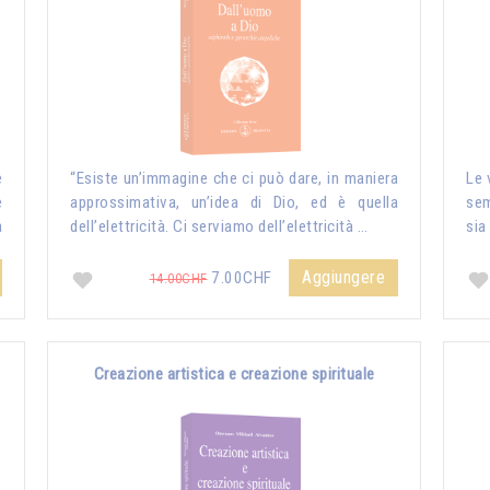
e
“Esiste un’immagine che ci può dare, in maniera
Le 
e
approssimativa, un’idea di Dio, ed è quella
sem
a
dell’elettricità. Ci serviamo dell’elettricità …
sia
Aggiungere
7.00CHF
14.00CHF
Creazione artistica e creazione spirituale