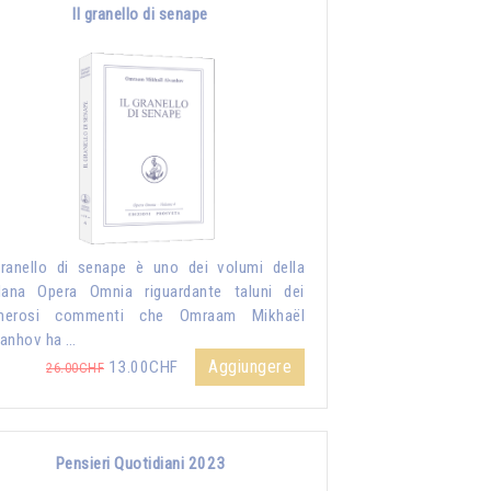
Il granello di senape
granello di senape è uno dei volumi della
lana Opera Omnia riguardante taluni dei
merosi commenti che Omraam Mikhaël
anhov ha …
Aggiungere
13.00CHF
26.00CHF
Pensieri Quotidiani 2023