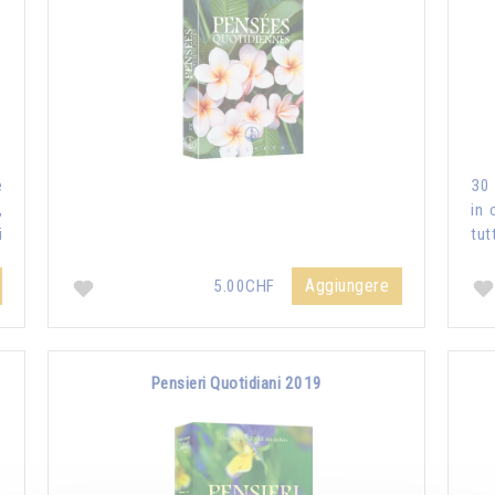
e
30 
,
in 
i
tut
Aggiungere
5.00CHF
Pensieri Quotidiani 2019