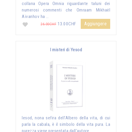
collana Opera Omnia riguardante taluni dei
numerosi commenti che Omraam Mikhaël
Aïvanhov ha …
Aggiungere
13.00CHF
26.00CHF
I misteri di Yesod
Iesod, nona sefira dell’Albero della vita, di cui
parla la cabala, è il simbolo della vita pura. La
purezza viene presentata dall'autore …