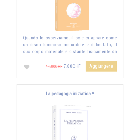
Quando lo osserviamo, il sole ci appare come
un disco luminoso misurabile e delimitato; il
suo corpo materiale è distante fisicamente da
…
Aggiungere
7.00CHF
14.00CHF
La pedagogia iniziatica *