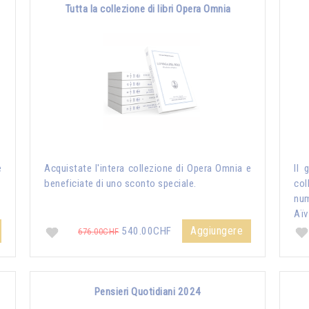
Tutta la collezione di libri Opera Omnia
e
Acquistate l'intera collezione di Opera Omnia e
Il 
beneficiate di uno sconto speciale.
col
nu
Aïv
Aggiungere
540.00CHF
676.00CHF
Pensieri Quotidiani 2024