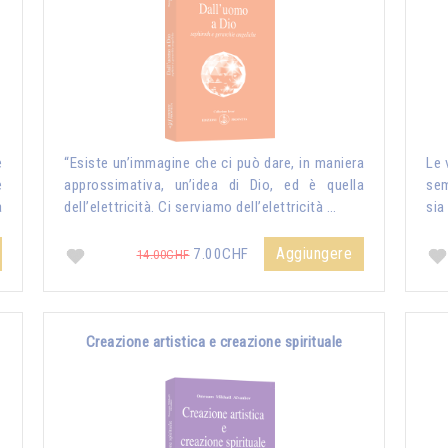
e
“Esiste un’immagine che ci può dare, in maniera
Le 
e
approssimativa, un’idea di Dio, ed è quella
sem
a
dell’elettricità. Ci serviamo dell’elettricità …
sia
Aggiungere
7.00CHF
14.00CHF
Creazione artistica e creazione spirituale