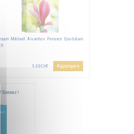
aam Mikhaël Aïvanhov Pensieri Quotidiani
20
Aggiungere
5.00CHF
? Donnez !