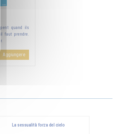
pent quand ils
il faut prendre.
r.
Aggiungere
La sessualità forza del cielo