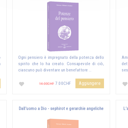
o
Ogni pensiero è impregnato della potenza dello
Amo
n
spirito che lo ha creato. Consapevole di ciò,
det
ciascuno può diventare un benefattore …
ses
Aggiungere
7.00CHF
14.00CHF
Dall'uomo a Dio - sephirot e gerarchie angeliche
L’