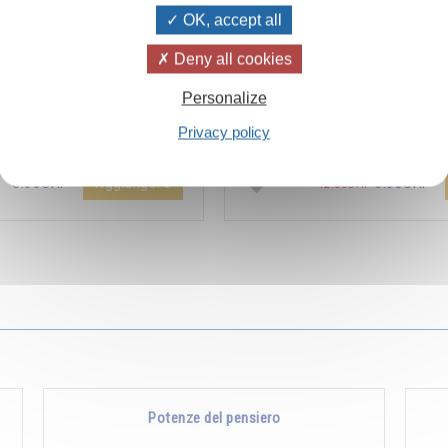
OK, accept all
Deny all cookies
ïvanhov Pensieri Quotidiani
Combien les humains se trom
Personalize
a dello sconto di 2 CHF per
s’imaginent que pour s’enrichir 
Privacy policy
entare aggiunta all'ordine !
Non, pour s’enrichir, il faut donne
Aggiungere
5.00CHF
5.00CHF
12.00CHF
Potenze del pensiero