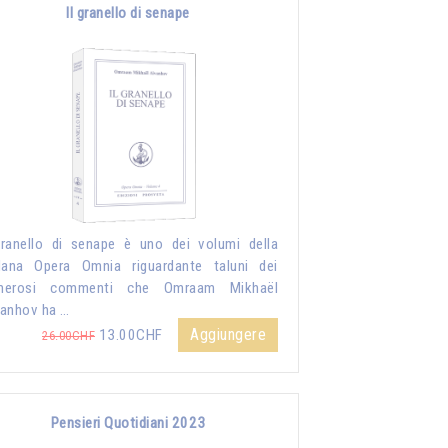
Il granello di senape
granello di senape è uno dei volumi della
lana Opera Omnia riguardante taluni dei
merosi commenti che Omraam Mikhaël
anhov ha …
Aggiungere
13.00CHF
26.00CHF
Pensieri Quotidiani 2023