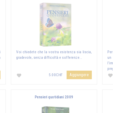
i
Voi chiedete che la vostra esistenza sia liscia,
Per
a
gradevole, senza difficoltà e sofferenze...
un
l’i
pre
Aggiungere
5.00CHF
Pensieri quotidiani 2009