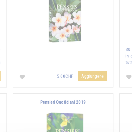
e
30 
,
in 
i
tut
Aggiungere
5.00CHF
Pensieri Quotidiani 2019