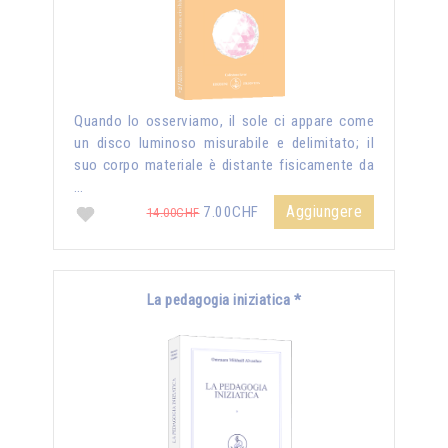
Quando lo osserviamo, il sole ci appare come
un disco luminoso misurabile e delimitato; il
suo corpo materiale è distante fisicamente da
…
Aggiungere
7.00CHF
14.00CHF
La pedagogia iniziatica *