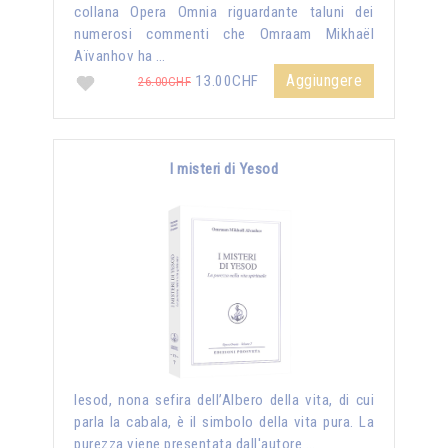
collana Opera Omnia riguardante taluni dei
numerosi commenti che Omraam Mikhaël
Aïvanhov ha …
Aggiungere
13.00CHF
26.00CHF
I misteri di Yesod
Iesod, nona sefira dell’Albero della vita, di cui
parla la cabala, è il simbolo della vita pura. La
purezza viene presentata dall'autore …