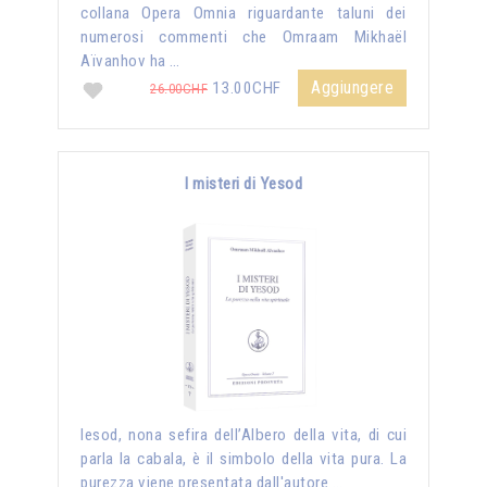
collana Opera Omnia riguardante taluni dei
numerosi commenti che Omraam Mikhaël
Aïvanhov ha …
Aggiungere
13.00CHF
26.00CHF
I misteri di Yesod
Iesod, nona sefira dell’Albero della vita, di cui
parla la cabala, è il simbolo della vita pura. La
purezza viene presentata dall'autore …