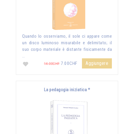
Quando lo osserviamo, il sole ci appare come
un disco luminoso misurabile e delimitato; il
suo corpo materiale è distante fisicamente da
…
Aggiungere
7.00CHF
14.00CHF
La pedagogia iniziatica *