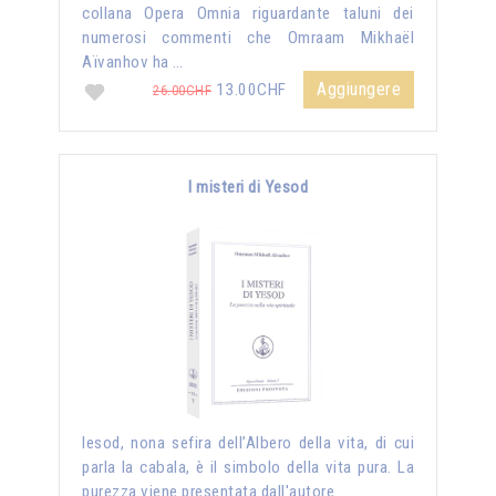
collana Opera Omnia riguardante taluni dei
numerosi commenti che Omraam Mikhaël
Aïvanhov ha …
Aggiungere
13.00CHF
26.00CHF
I misteri di Yesod
Iesod, nona sefira dell’Albero della vita, di cui
parla la cabala, è il simbolo della vita pura. La
purezza viene presentata dall'autore …