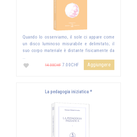
Quando lo osserviamo, il sole ci appare come
un disco luminoso misurabile e delimitato; il
suo corpo materiale è distante fisicamente da
…
Aggiungere
7.00CHF
14.00CHF
La pedagogia iniziatica *