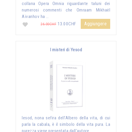
collana Opera Omnia riguardante taluni dei
numerosi commenti che Omraam Mikhaël
Aïvanhov ha …
Aggiungere
13.00CHF
26.00CHF
I misteri di Yesod
Iesod, nona sefira dell’Albero della vita, di cui
parla la cabala, è il simbolo della vita pura. La
purezza viene presentata dall'autore …