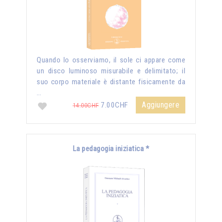
Quando lo osserviamo, il sole ci appare come
un disco luminoso misurabile e delimitato; il
suo corpo materiale è distante fisicamente da
…
Aggiungere
7.00CHF
14.00CHF
La pedagogia iniziatica *