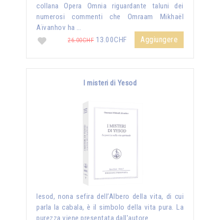
collana Opera Omnia riguardante taluni dei
numerosi commenti che Omraam Mikhaël
Aïvanhov ha …
Aggiungere
13.00CHF
26.00CHF
I misteri di Yesod
Iesod, nona sefira dell’Albero della vita, di cui
parla la cabala, è il simbolo della vita pura. La
purezza viene presentata dall'autore …