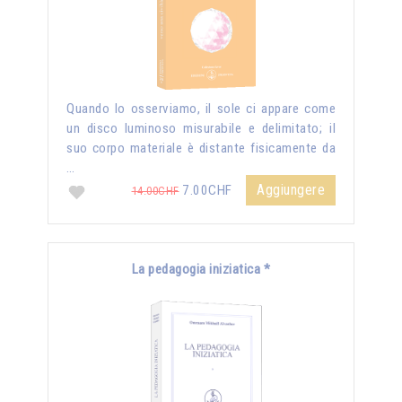
Quando lo osserviamo, il sole ci appare come
un disco luminoso misurabile e delimitato; il
suo corpo materiale è distante fisicamente da
…
Aggiungere
7.00CHF
14.00CHF
La pedagogia iniziatica *