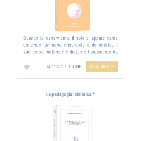
Quando lo osserviamo, il sole ci appare come
un disco luminoso misurabile e delimitato; il
suo corpo materiale è distante fisicamente da
…
Aggiungere
7.00CHF
14.00CHF
La pedagogia iniziatica *