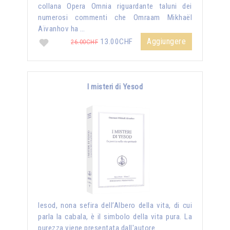
collana Opera Omnia riguardante taluni dei
numerosi commenti che Omraam Mikhaël
Aïvanhov ha …
Aggiungere
13.00CHF
26.00CHF
I misteri di Yesod
Iesod, nona sefira dell’Albero della vita, di cui
parla la cabala, è il simbolo della vita pura. La
purezza viene presentata dall'autore …