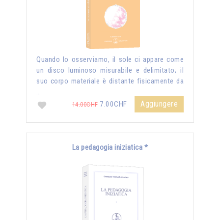
Quando lo osserviamo, il sole ci appare come
un disco luminoso misurabile e delimitato; il
suo corpo materiale è distante fisicamente da
…
Aggiungere
7.00CHF
14.00CHF
La pedagogia iniziatica *