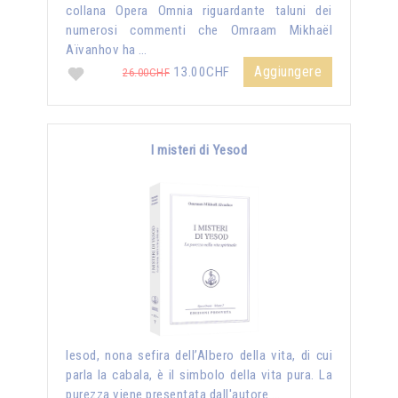
collana Opera Omnia riguardante taluni dei
numerosi commenti che Omraam Mikhaël
Aïvanhov ha …
Aggiungere
13.00CHF
26.00CHF
I misteri di Yesod
Iesod, nona sefira dell’Albero della vita, di cui
parla la cabala, è il simbolo della vita pura. La
purezza viene presentata dall'autore …