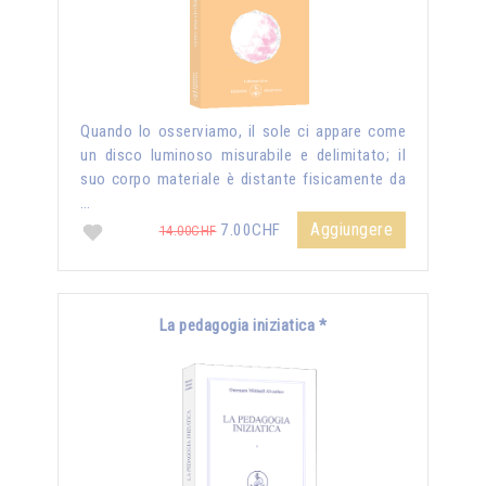
Quando lo osserviamo, il sole ci appare come
un disco luminoso misurabile e delimitato; il
suo corpo materiale è distante fisicamente da
…
Aggiungere
7.00CHF
14.00CHF
La pedagogia iniziatica *