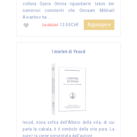
collana Opera Omnia riguardante taluni dei
numerosi commenti che Omraam Mikhaël
Aïvanhov ha …
Aggiungere
13.00CHF
26.00CHF
I misteri di Yesod
Iesod, nona sefira dell’Albero della vita, di cui
parla la cabala, è il simbolo della vita pura. La
purezza viene presentata dall'autore …