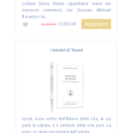
collana Opera Omnia riguardante taluni dei
numerosi commenti che Omraam Mikhaël
Aïvanhov ha …
Aggiungere
13.00CHF
26.00CHF
I misteri di Yesod
Iesod, nona sefira dell’Albero della vita, di cui
parla la cabala, è il simbolo della vita pura. La
purezza viene presentata dall'autore …