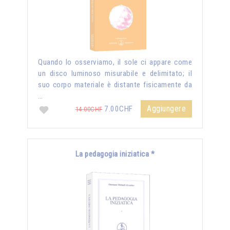
Quando lo osserviamo, il sole ci appare come
un disco luminoso misurabile e delimitato; il
suo corpo materiale è distante fisicamente da
…
Aggiungere
7.00CHF
14.00CHF
La pedagogia iniziatica *