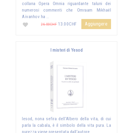
collana Opera Omnia riguardante taluni dei
numerosi commenti che Omraam Mikhaël
Aïvanhov ha …
Aggiungere
13.00CHF
26.00CHF
I misteri di Yesod
Iesod, nona sefira dell’Albero della vita, di cui
parla la cabala, è il simbolo della vita pura. La
purezza viene presentata dall'autore …