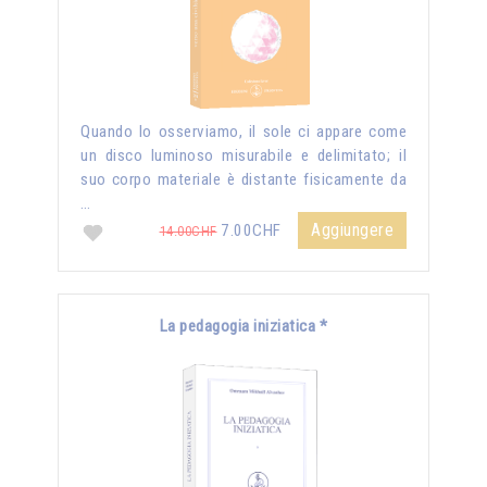
Quando lo osserviamo, il sole ci appare come
un disco luminoso misurabile e delimitato; il
suo corpo materiale è distante fisicamente da
…
Aggiungere
7.00CHF
14.00CHF
La pedagogia iniziatica *