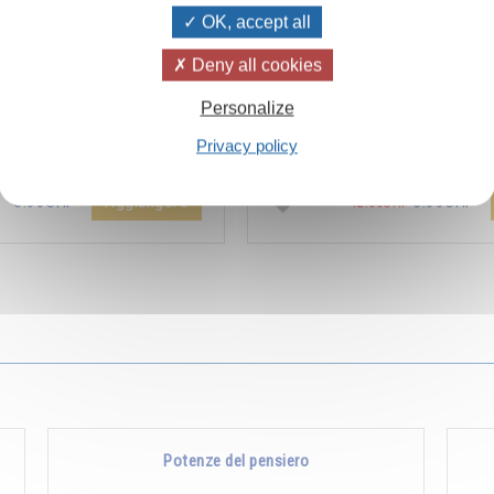
OK, accept all
Deny all cookies
ïvanhov Pensieri Quotidiani
Combien les humains se trom
Personalize
a dello sconto di 2 CHF per
s’imaginent que pour s’enrichir 
Privacy policy
entare aggiunta all'ordine !
Non, pour s’enrichir, il faut donne
Aggiungere
5.00CHF
5.00CHF
12.00CHF
Potenze del pensiero