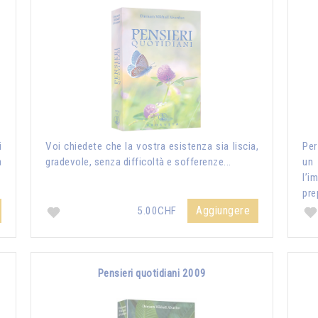
i
Voi chiedete che la vostra esistenza sia liscia,
Per
a
gradevole, senza difficoltà e sofferenze...
un
l’i
pre
Aggiungere
5.00CHF
Pensieri quotidiani 2009