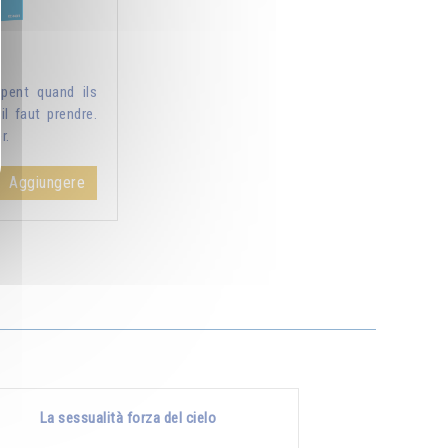
pent quand ils
il faut prendre.
r.
Aggiungere
La sessualità forza del cielo