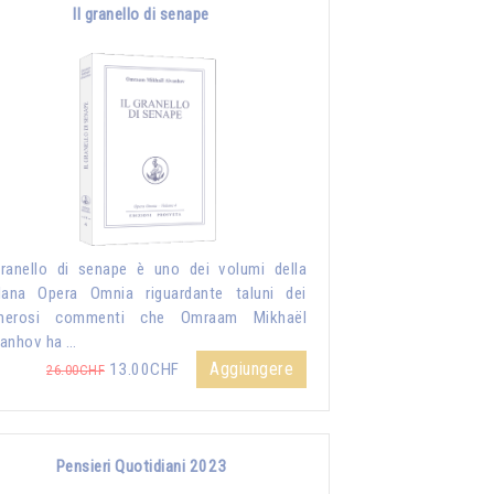
Il granello di senape
granello di senape è uno dei volumi della
lana Opera Omnia riguardante taluni dei
merosi commenti che Omraam Mikhaël
anhov ha …
Aggiungere
13.00CHF
26.00CHF
Pensieri Quotidiani 2023