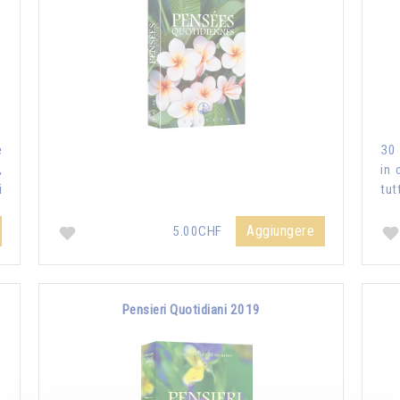
e
30 
,
in 
i
tut
Aggiungere
5.00CHF
Pensieri Quotidiani 2019