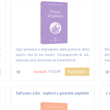
o
Ogni pensiero è impregnato della potenza dello
Amo
n
spirito che lo ha creato. Consapevole di ciò,
det
ciascuno può diventare un benefattore …
ses
Aggiungere
7.00CHF
14.00CHF
Dall'uomo a Dio - sephirot e gerarchie angeliche
L’