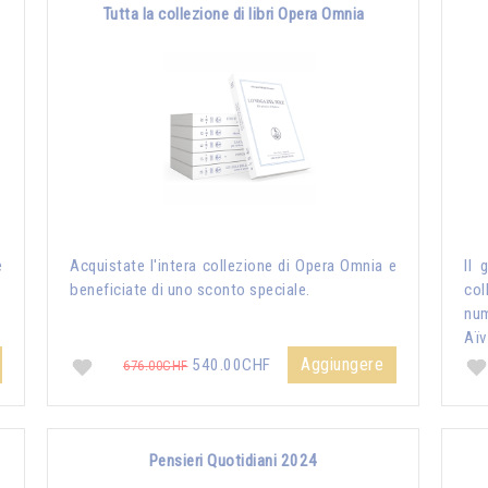
Tutta la collezione di libri Opera Omnia
e
Acquistate l'intera collezione di Opera Omnia e
Il 
beneficiate di uno sconto speciale.
col
nu
Aïv
Aggiungere
540.00CHF
676.00CHF
Pensieri Quotidiani 2024