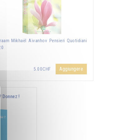
aam Mikhaël Aïvanhov Pensieri Quotidiani
20
Aggiungere
5.00CHF
? Donnez !