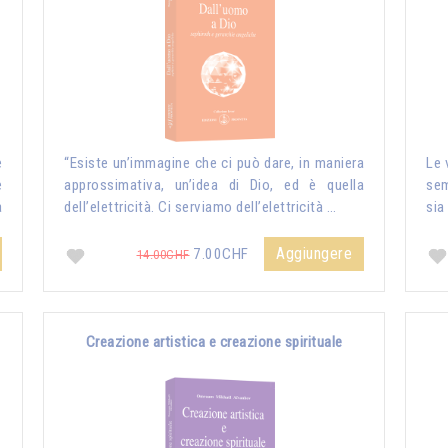
e
“Esiste un’immagine che ci può dare, in maniera
Le 
e
approssimativa, un’idea di Dio, ed è quella
sem
a
dell’elettricità. Ci serviamo dell’elettricità …
sia
Aggiungere
7.00CHF
14.00CHF
Creazione artistica e creazione spirituale