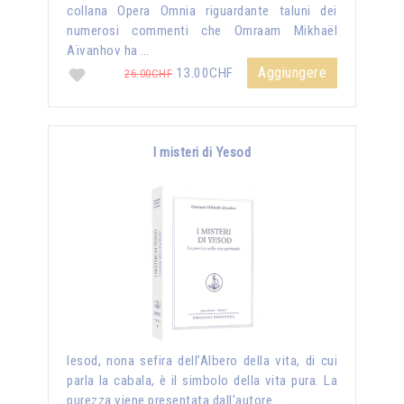
collana Opera Omnia riguardante taluni dei
numerosi commenti che Omraam Mikhaël
Aïvanhov ha …
Aggiungere
13.00CHF
26.00CHF
I misteri di Yesod
Iesod, nona sefira dell’Albero della vita, di cui
parla la cabala, è il simbolo della vita pura. La
purezza viene presentata dall'autore …