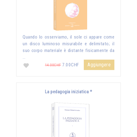
Quando lo osserviamo, il sole ci appare come
un disco luminoso misurabile e delimitato; il
suo corpo materiale è distante fisicamente da
…
Aggiungere
7.00CHF
14.00CHF
La pedagogia iniziatica *