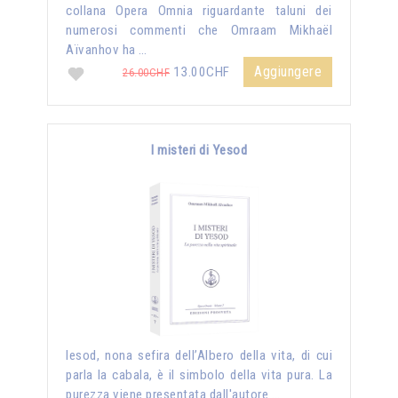
collana Opera Omnia riguardante taluni dei
numerosi commenti che Omraam Mikhaël
Aïvanhov ha …
Aggiungere
13.00CHF
26.00CHF
I misteri di Yesod
Iesod, nona sefira dell’Albero della vita, di cui
parla la cabala, è il simbolo della vita pura. La
purezza viene presentata dall'autore …