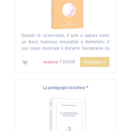
Quando lo osserviamo, il sole ci appare come
un disco luminoso misurabile e delimitato; il
suo corpo materiale è distante fisicamente da
…
Aggiungere
7.00CHF
14.00CHF
La pedagogia iniziatica *