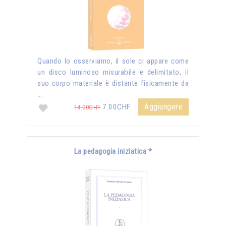
Quando lo osserviamo, il sole ci appare come
un disco luminoso misurabile e delimitato; il
suo corpo materiale è distante fisicamente da
…
Aggiungere
7.00CHF
14.00CHF
La pedagogia iniziatica *