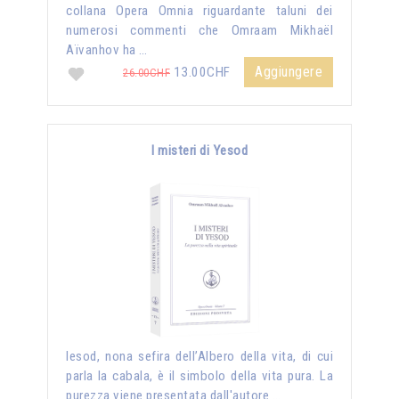
collana Opera Omnia riguardante taluni dei
numerosi commenti che Omraam Mikhaël
Aïvanhov ha …
Aggiungere
13.00CHF
26.00CHF
I misteri di Yesod
Iesod, nona sefira dell’Albero della vita, di cui
parla la cabala, è il simbolo della vita pura. La
purezza viene presentata dall'autore …