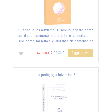
Quando lo osserviamo, il sole ci appare come
un disco luminoso misurabile e delimitato; il
suo corpo materiale è distante fisicamente da
…
Aggiungere
7.00CHF
14.00CHF
La pedagogia iniziatica *