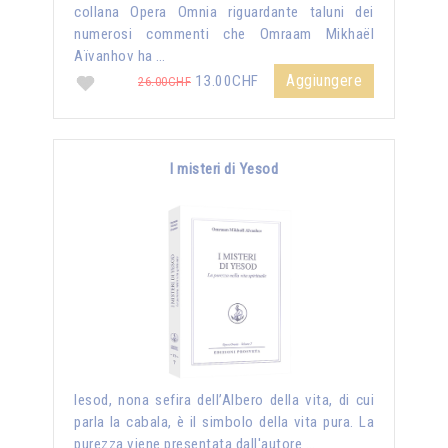
collana Opera Omnia riguardante taluni dei
numerosi commenti che Omraam Mikhaël
Aïvanhov ha …
Aggiungere
13.00CHF
26.00CHF
I misteri di Yesod
Iesod, nona sefira dell’Albero della vita, di cui
parla la cabala, è il simbolo della vita pura. La
purezza viene presentata dall'autore …