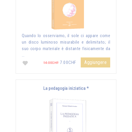
Quando lo osserviamo, il sole ci appare come
un disco luminoso misurabile e delimitato; il
suo corpo materiale è distante fisicamente da
…
Aggiungere
7.00CHF
14.00CHF
La pedagogia iniziatica *