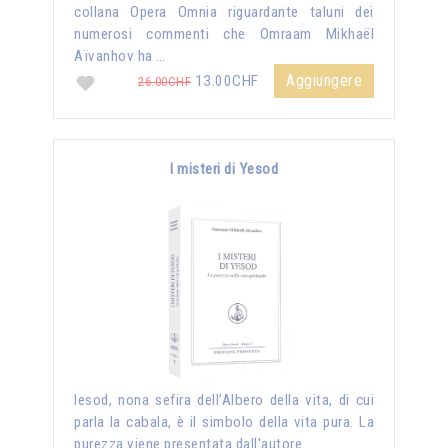
collana Opera Omnia riguardante taluni dei
numerosi commenti che Omraam Mikhaël
Aïvanhov ha …
Aggiungere
13.00CHF
26.00CHF
I misteri di Yesod
Iesod, nona sefira dell’Albero della vita, di cui
parla la cabala, è il simbolo della vita pura. La
purezza viene presentata dall'autore …