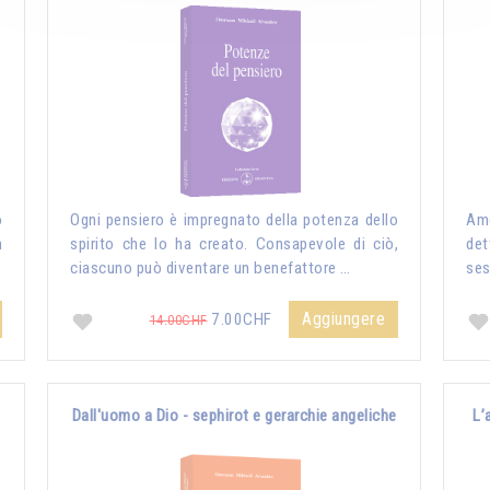
o
Ogni pensiero è impregnato della potenza dello
Amo
n
spirito che lo ha creato. Consapevole di ciò,
det
ciascuno può diventare un benefattore …
ses
Aggiungere
7.00CHF
14.00CHF
Dall'uomo a Dio - sephirot e gerarchie angeliche
L’