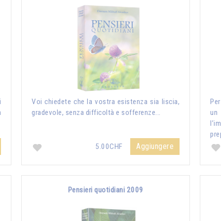
i
Voi chiedete che la vostra esistenza sia liscia,
Per
a
gradevole, senza difficoltà e sofferenze...
un
l’i
pre
Aggiungere
5.00CHF
Pensieri quotidiani 2009