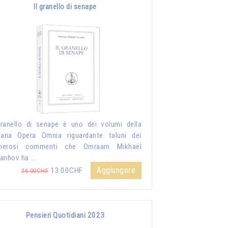
Il granello di senape
granello di senape è uno dei volumi della
lana Opera Omnia riguardante taluni dei
merosi commenti che Omraam Mikhaël
anhov ha …
Aggiungere
13.00CHF
26.00CHF
Pensieri Quotidiani 2023