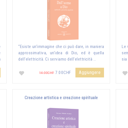
e
“Esiste un’immagine che ci può dare, in maniera
Le 
e
approssimativa, un’idea di Dio, ed è quella
sem
a
dell’elettricità. Ci serviamo dell’elettricità …
sia
Aggiungere
7.00CHF
14.00CHF
Creazione artistica e creazione spirituale