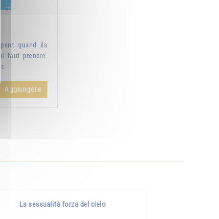
pent quand ils
il faut prendre.
r.
Aggiungere
La sessualità forza del cielo