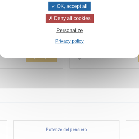
OK, accept all
Deny all cookies
ïvanhov Pensieri Quotidiani
Combien les humains se trom
Personalize
a dello sconto di 2 CHF per
s’imaginent que pour s’enrichir 
Privacy policy
entare aggiunta all'ordine !
Non, pour s’enrichir, il faut donne
Aggiungere
5.00CHF
5.00CHF
12.00CHF
Potenze del pensiero