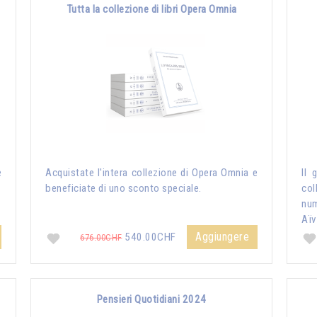
Tutta la collezione di libri Opera Omnia
e
Acquistate l'intera collezione di Opera Omnia e
Il 
beneficiate di uno sconto speciale.
col
nu
Aïv
Aggiungere
540.00CHF
676.00CHF
Pensieri Quotidiani 2024