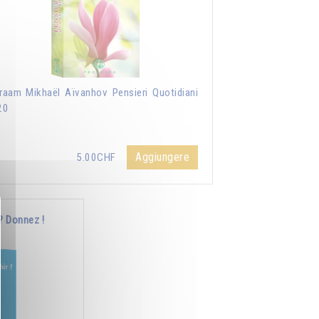
aam Mikhaël Aïvanhov Pensieri Quotidiani
20
Aggiungere
5.00CHF
? Donnez !