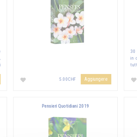
e
30 
,
in 
i
tut
Aggiungere
5.00CHF
Pensieri Quotidiani 2019