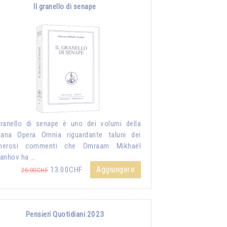
Il granello di senape
granello di senape è uno dei volumi della
lana Opera Omnia riguardante taluni dei
merosi commenti che Omraam Mikhaël
anhov ha …
Aggiungere
13.00CHF
26.00CHF
Pensieri Quotidiani 2023