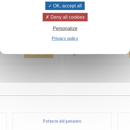
OK, accept all
Deny all cookies
ïvanhov Pensieri Quotidiani
Combien les humains se trom
Personalize
a dello sconto di 2 CHF per
s’imaginent que pour s’enrichir 
Privacy policy
entare aggiunta all'ordine !
Non, pour s’enrichir, il faut donne
Aggiungere
5.00CHF
5.00CHF
12.00CHF
Potenze del pensiero