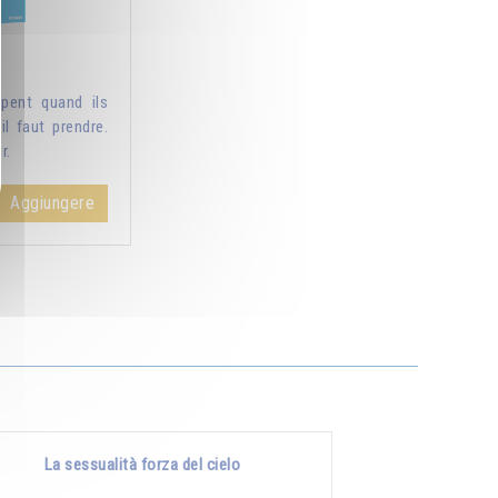
pent quand ils
il faut prendre.
r.
Aggiungere
La sessualità forza del cielo