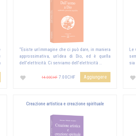
e
“Esiste un’immagine che ci può dare, in maniera
Le 
e
approssimativa, un’idea di Dio, ed è quella
sem
a
dell’elettricità. Ci serviamo dell’elettricità …
sia
Aggiungere
7.00CHF
14.00CHF
Creazione artistica e creazione spirituale