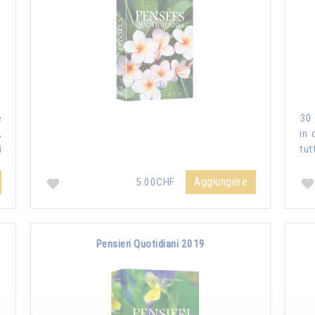
e
30 
,
in 
i
tut
Aggiungere
5.00CHF
Pensieri Quotidiani 2019