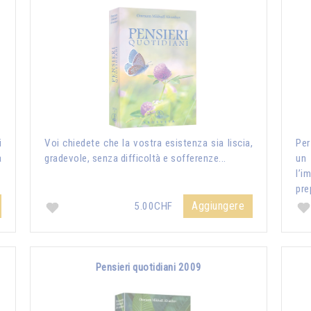
i
Voi chiedete che la vostra esistenza sia liscia,
Per
a
gradevole, senza difficoltà e sofferenze...
un
l’i
pre
Aggiungere
5.00CHF
Pensieri quotidiani 2009