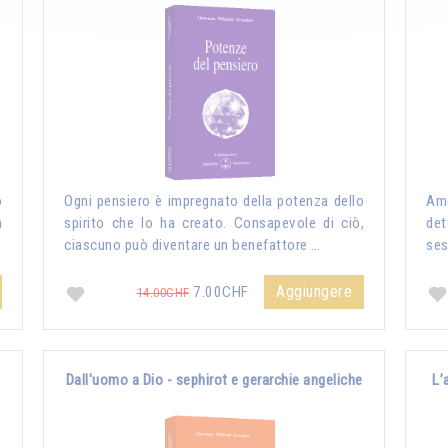
o
Ogni pensiero è impregnato della potenza dello
Amo
n
spirito che lo ha creato. Consapevole di ciò,
det
ciascuno può diventare un benefattore …
ses
Aggiungere
7.00CHF
14.00CHF
Dall'uomo a Dio - sephirot e gerarchie angeliche
L’