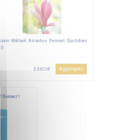
aam Mikhaël Aïvanhov Pensieri Quotidiani
20
Aggiungere
5.00CHF
? Donnez !