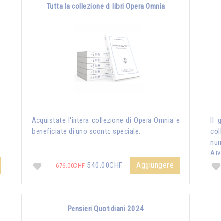
Tutta la collezione di libri Opera Omnia
e
Acquistate l'intera collezione di Opera Omnia e
Il 
beneficiate di uno sconto speciale.
col
nu
Aïv
Aggiungere
540.00CHF
676.00CHF
Pensieri Quotidiani 2024