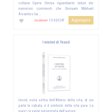
collana Opera Omnia riguardante taluni dei
numerosi commenti che Omraam Mikhaël
Aïvanhov ha …
Aggiungere
13.00CHF
26.00CHF
I misteri di Yesod
Iesod, nona sefira dell’Albero della vita, di cui
parla la cabala, è il simbolo della vita pura. La
purezza viene presentata dall'autore …