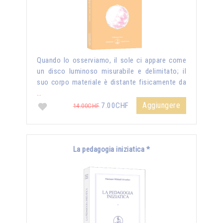
Quando lo osserviamo, il sole ci appare come
un disco luminoso misurabile e delimitato; il
suo corpo materiale è distante fisicamente da
…
Aggiungere
7.00CHF
14.00CHF
La pedagogia iniziatica *