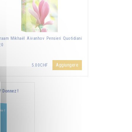
aam Mikhaël Aïvanhov Pensieri Quotidiani
20
Aggiungere
5.00CHF
? Donnez !