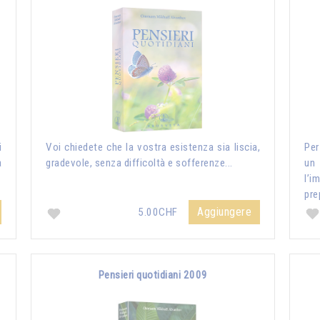
i
Voi chiedete che la vostra esistenza sia liscia,
Per
a
gradevole, senza difficoltà e sofferenze...
un
l’i
pre
Aggiungere
5.00CHF
Pensieri quotidiani 2009