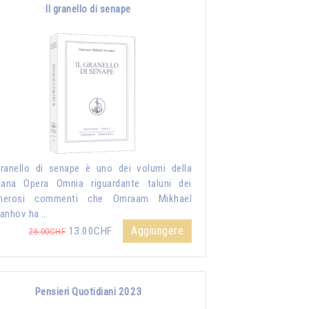
Il granello di senape
granello di senape è uno dei volumi della
lana Opera Omnia riguardante taluni dei
merosi commenti che Omraam Mikhaël
anhov ha …
Aggiungere
13.00CHF
26.00CHF
Pensieri Quotidiani 2023