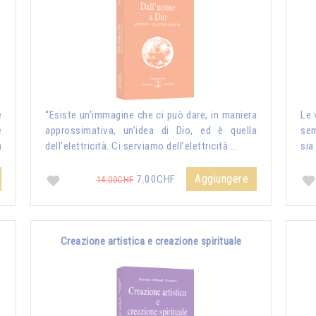
e
“Esiste un’immagine che ci può dare, in maniera
Le 
e
approssimativa, un’idea di Dio, ed è quella
sem
a
dell’elettricità. Ci serviamo dell’elettricità …
sia
Aggiungere
7.00CHF
14.00CHF
Creazione artistica e creazione spirituale