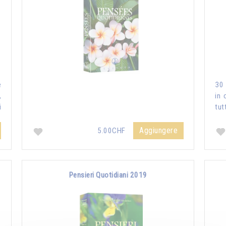
e
30 
,
in 
i
tut
Aggiungere
5.00CHF
Pensieri Quotidiani 2019