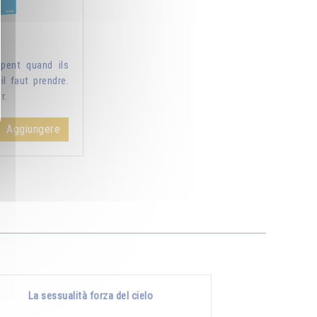
pent quand ils
il faut prendre.
r.
Aggiungere
La sessualità forza del cielo