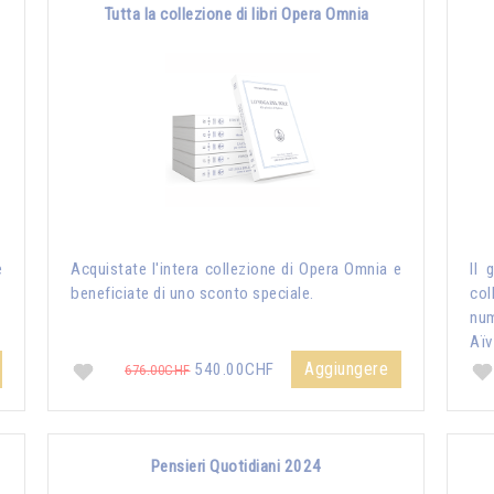
Tutta la collezione di libri Opera Omnia
e
Acquistate l'intera collezione di Opera Omnia e
Il 
beneficiate di uno sconto speciale.
col
nu
Aïv
Aggiungere
540.00CHF
676.00CHF
Pensieri Quotidiani 2024