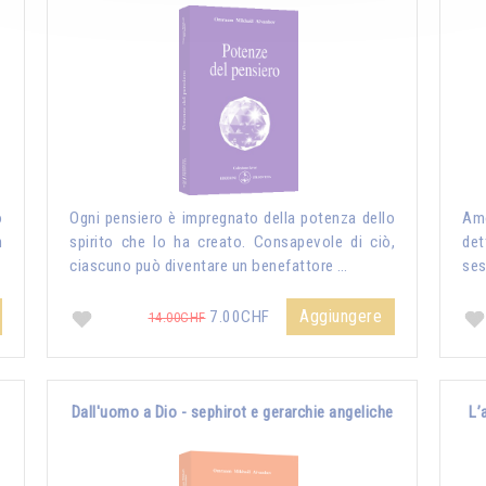
o
Ogni pensiero è impregnato della potenza dello
Amo
n
spirito che lo ha creato. Consapevole di ciò,
det
ciascuno può diventare un benefattore …
ses
Aggiungere
7.00CHF
14.00CHF
Dall'uomo a Dio - sephirot e gerarchie angeliche
L’