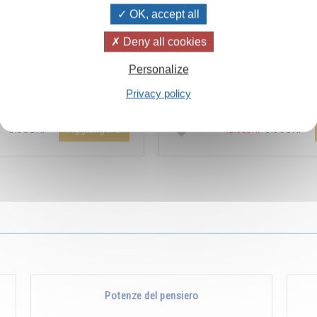
OK, accept all
Deny all cookies
ïvanhov Pensieri Quotidiani
Combien les humains se trom
Personalize
a dello sconto di 2 CHF per
s’imaginent que pour s’enrichir 
Privacy policy
entare aggiunta all'ordine !
Non, pour s’enrichir, il faut donne
Aggiungere
5.00CHF
5.00CHF
12.00CHF
Potenze del pensiero