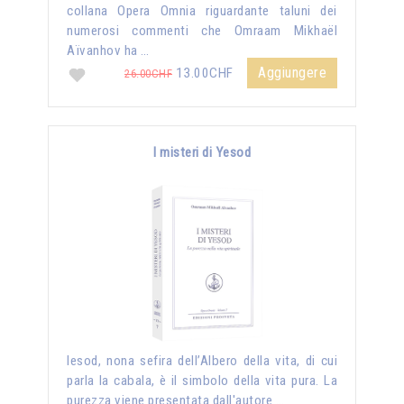
collana Opera Omnia riguardante taluni dei
numerosi commenti che Omraam Mikhaël
Aïvanhov ha …
Aggiungere
13.00CHF
26.00CHF
I misteri di Yesod
Iesod, nona sefira dell’Albero della vita, di cui
parla la cabala, è il simbolo della vita pura. La
purezza viene presentata dall'autore …