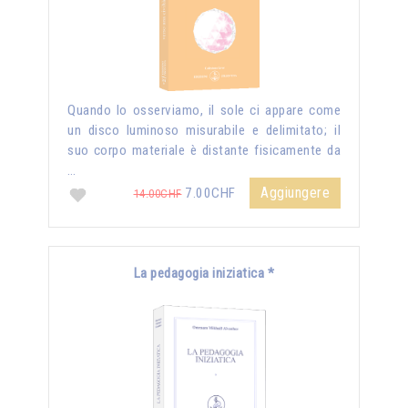
Quando lo osserviamo, il sole ci appare come
un disco luminoso misurabile e delimitato; il
suo corpo materiale è distante fisicamente da
…
Aggiungere
7.00CHF
14.00CHF
La pedagogia iniziatica *