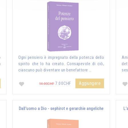
o
Ogni pensiero è impregnato della potenza dello
Amo
n
spirito che lo ha creato. Consapevole di ciò,
det
ciascuno può diventare un benefattore …
ses
Aggiungere
7.00CHF
14.00CHF
Dall'uomo a Dio - sephirot e gerarchie angeliche
L’