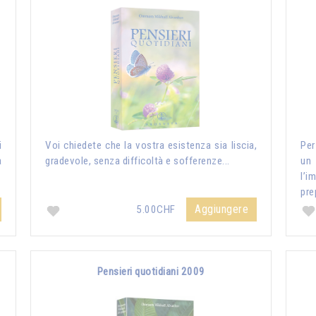
i
Voi chiedete che la vostra esistenza sia liscia,
Per
a
gradevole, senza difficoltà e sofferenze...
un
l’i
pre
Aggiungere
5.00CHF
Pensieri quotidiani 2009