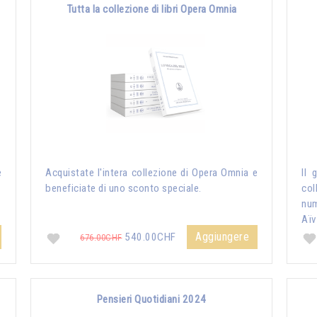
Tutta la collezione di libri Opera Omnia
e
Acquistate l'intera collezione di Opera Omnia e
Il 
beneficiate di uno sconto speciale.
col
nu
Aïv
Aggiungere
540.00CHF
676.00CHF
Pensieri Quotidiani 2024