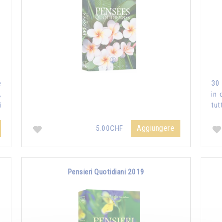
e
30 
,
in 
i
tut
Aggiungere
5.00CHF
Pensieri Quotidiani 2019