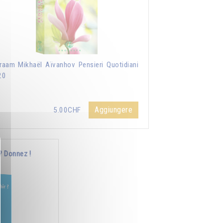
aam Mikhaël Aïvanhov Pensieri Quotidiani
20
Aggiungere
5.00CHF
? Donnez !