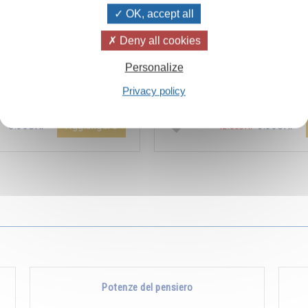
OK, accept all
Deny all cookies
ïvanhov Pensieri Quotidiani
Combien les humains se trom
Personalize
a dello sconto di 2 CHF per
s’imaginent que pour s’enrichir 
Privacy policy
entare aggiunta all'ordine !
Non, pour s’enrichir, il faut donne
Aggiungere
5.00CHF
5.00CHF
12.00CHF
Potenze del pensiero