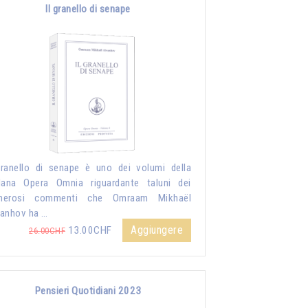
Il granello di senape
granello di senape è uno dei volumi della
lana Opera Omnia riguardante taluni dei
merosi commenti che Omraam Mikhaël
anhov ha …
Aggiungere
13.00CHF
26.00CHF
Pensieri Quotidiani 2023