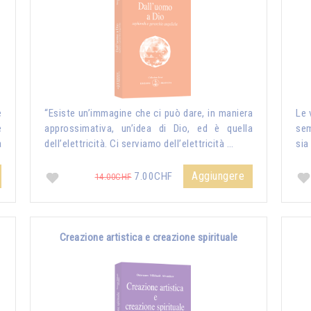
e
“Esiste un’immagine che ci può dare, in maniera
Le 
e
approssimativa, un’idea di Dio, ed è quella
sem
a
dell’elettricità. Ci serviamo dell’elettricità …
sia
Aggiungere
7.00CHF
14.00CHF
Creazione artistica e creazione spirituale