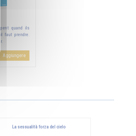
pent quand ils
il faut prendre.
r.
Aggiungere
La sessualità forza del cielo