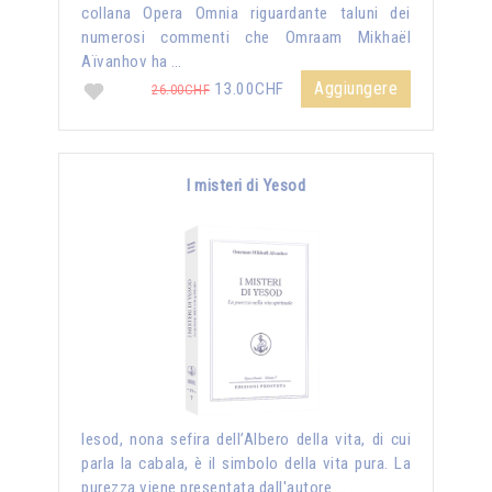
collana Opera Omnia riguardante taluni dei
numerosi commenti che Omraam Mikhaël
Aïvanhov ha …
Aggiungere
13.00CHF
26.00CHF
I misteri di Yesod
Iesod, nona sefira dell’Albero della vita, di cui
parla la cabala, è il simbolo della vita pura. La
purezza viene presentata dall'autore …