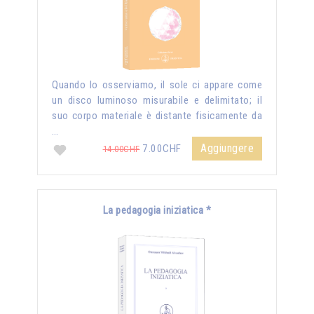
Quando lo osserviamo, il sole ci appare come
un disco luminoso misurabile e delimitato; il
suo corpo materiale è distante fisicamente da
…
Aggiungere
7.00CHF
14.00CHF
La pedagogia iniziatica *